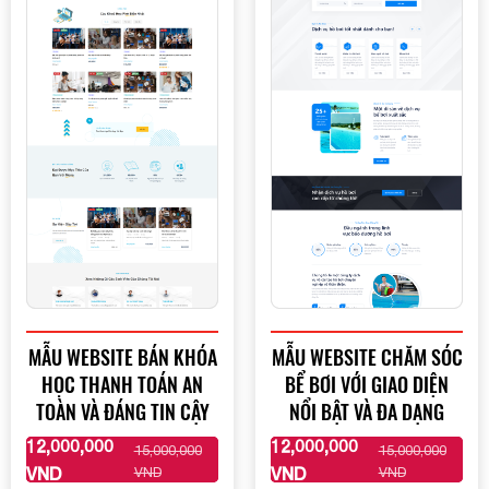
MẪU WEBSITE BÁN KHÓA
MẪU WEBSITE CHĂM SÓC
HỌC THANH TOÁN AN
BỂ BƠI VỚI GIAO DIỆN
TOÀN VÀ ĐÁNG TIN CẬY
NỔI BẬT VÀ ĐA DẠNG
12,000,000
12,000,000
15,000,000
15,000,000
XEM THÊM
XEM THÊM
VND
VND
VND
VND