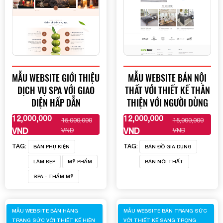
MẪU WEBSITE GIỚI THIỆU
MẪU WEBSITE BÁN NỘI
DỊCH VỤ SPA VỚI GIAO
THẤT VỚI THIẾT KẾ THÂN
DIỆN HẤP DẪN
THIỆN VỚI NGƯỜI DÙNG
12,000,000
12,000,000
15,000,000
15,000,000
XEM THÊM
XEM THÊM
VND
VND
VND
VND
TAG:
TAG:
BÁN PHỤ KIỆN
BÁN ĐỒ GIA DỤNG
LÀM ĐẸP
MỸ PHẨM
BÁN NỘI THẤT
SPA - THẨM MỸ
MẪU WEBSITE BÁN HÀNG
MẪU WEBSITE BÁN TRANG SỨC
TRANG SỨC VỚI THIẾT KẾ HIỆN
VỚI THIẾT KẾ SANG TRỌNG