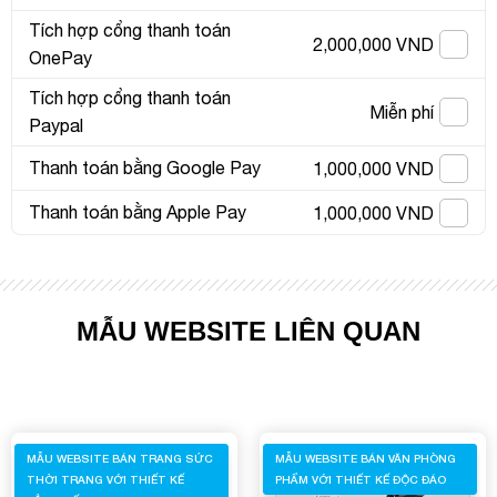
Tích hợp cổng thanh toán
2,000,000 VND
OnePay
Tích hợp cổng thanh toán
Miễn phí
Paypal
Thanh toán bằng Google Pay
1,000,000 VND
Thanh toán bằng Apple Pay
1,000,000 VND
MẪU WEBSITE LIÊN QUAN
Quý khách vui lòng đăng nhập vào hệ thống quản lý
MẪU WEBSITE BÁN TRANG SỨC
MẪU WEBSITE BÁN VĂN PHÒNG
dự án để theo dõi tiến độ.
THỜI TRANG VỚI THIẾT KẾ
PHẨM VỚI THIẾT KẾ ĐỘC ĐÁO
Website:
quanly.mona.media