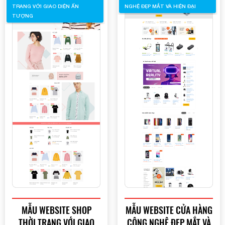
TRANG VỚI GIAO DIỆN ẤN
NGHỆ ĐẸP MẮT VÀ HIỆN ĐẠI
TƯỢNG
MẪU WEBSITE SHOP
MẪU WEBSITE CỬA HÀNG
THỜI TRANG VỚI GIAO
CÔNG NGHỆ ĐẸP MẮT VÀ