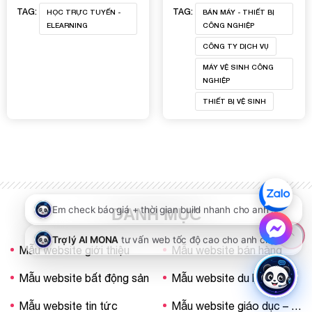
TAG:
TAG:
HỌC TRỰC TUYẾN -
BÁN MÁY - THIẾT BỊ
ELEARNING
CÔNG NGHIỆP
CÔNG TY DỊCH VỤ
MÁY VỆ SINH CÔNG
NGHIỆP
THIẾT BỊ VỆ SINH
DANH MỤC
Mẫu website giới thiệu
Mẫu website bán hàng
Mẫu website bất động sản
Mẫu website du lịch
15,850,000 VND
Đặt mẫu
Mẫu website tin tức
Mẫu website giáo dục – trường học