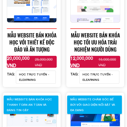
MẪU WEBSITE BÁN KHÓA
MẪU WEBSITE BÁN KHÓA
HỌC VỚI THIẾT KẾ ĐỘC
HỌC TỐI ƯU HÓA TRẢI
ĐÁO VÀ ẤN TƯỢNG
NGHIỆM NGƯỜI DÙNG
20,000,000
12,000,000
25,000,000
15,000,000
XEM THÊM
XEM THÊM
VND
VND
VND
VND
TAG:
TAG:
HỌC TRỰC TUYẾN -
HỌC TRỰC TUYẾN -
ELEARNING
ELEARNING
MẪU WEBSITE BÁN KHÓA HỌC
MẪU WEBSITE CHĂM SÓC BỂ
THANH TOÁN AN TOÀN VÀ
BƠI VỚI GIAO DIỆN NỔI BẬT VÀ
ĐÁNG TIN CẬY
ĐA DẠNG