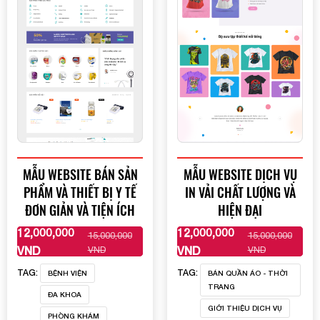
MẪU WEBSITE BÁN SẢN
MẪU WEBSITE DỊCH VỤ
PHẨM VÀ THIẾT BỊ Y TẾ
IN VẢI CHẤT LƯỢNG VÀ
ĐƠN GIẢN VÀ TIỆN ÍCH
HIỆN ĐẠI
12,000,000
12,000,000
15,000,000
15,000,000
XEM THÊM
XEM THÊM
VND
VND
VND
VND
TAG:
TAG:
BỆNH VIỆN
BÁN QUẦN ÁO - THỜI
TRANG
ĐA KHOA
GIỚI THIỆU DỊCH VỤ
PHÒNG KHÁM