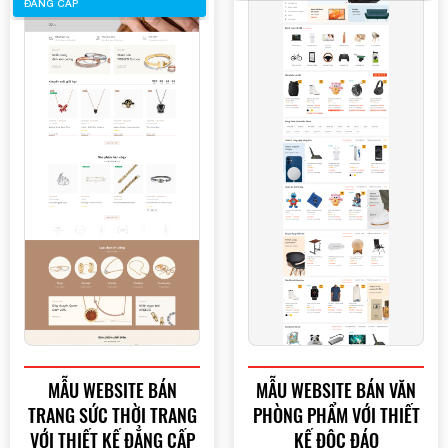
ĐẲNG CẤP
Mobile:
Mona Media
Tài khoản đã được
cung cấp cho quý
khách qua hệ thống SMS tự động. Nếu cần hỗ trợ thêm
1900 636 648
xin vui lòng gọi
MẪU WEBSITE BÁN
MẪU WEBSITE BÁN VĂN
TRANG SỨC THỜI TRANG
PHÒNG PHẨM VỚI THIẾT
VỚI THIẾT KẾ ĐẲNG CẤP
KẾ ĐỘC ĐÁO