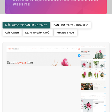
WEBSITE
MẪU WEBSITE BÁN HÀNG TMĐT
BÁN HOA TƯƠI - HOA KHÔ
CÂY CẢNH
DỊCH VỤ ĐÁM CƯỚI
PHONG THỦY