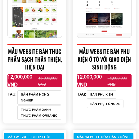
MẪU WEBSITE BÁN THỰC
MẪU WEBSITE BÁN PHỤ
PHẨM SẠCH THÂN THIỆN,
KIỆN Ô TÔ VỚI GIAO DIỆN
HIỆN ĐẠI
SINH ĐỘNG
12,000,000
12,000,000
15,000,000
15,000,000
XEM THÊM
XEM THÊM
VND
VND
VND
VND
TAG:
TAG:
SẢN PHẨM NÔNG
BÁN PHỤ KIỆN
NGHIỆP
BÁN PHỤ TÙNG XE
THỰC PHẨM XANH -
THỰC PHẨM ORGANIC
MẪU WEBSITE SHOP THỜI
MẪU WEBSITE CỬA HÀNG CÔNG