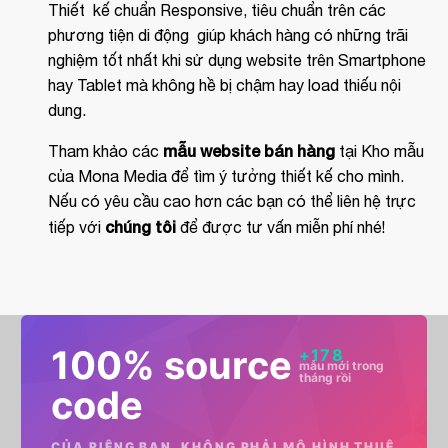
Thiết kế chuẩn Responsive, tiêu chuẩn trên các
phương tiện di động giúp khách hàng có những trãi
nghiệm tốt nhất khi sử dụng website trên Smartphone
hay Tablet mà không hề bị chậm hay load thiếu nội
dung.
mẫu website bán hàng
Tham khảo các
tại Kho mẫu
của Mona Media để tìm ý tưởng thiết kế cho mình.
Nếu có yêu cầu cao hơn các bạn có thể liên hệ trực
chúng tôi
tiếp với
để được tư vấn miễn phí nhé!
100% source
+
178
mẫu mới trong
tháng rồi
code
CỦA RIÊNG BẠN, KHÔNG PHẢI MÔ HÌNH THUÊ