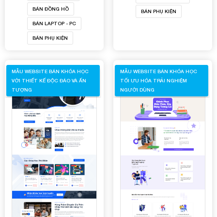
BÁN ĐỒNG HỒ
BÁN PHỤ KIỆN
BÁN LAPTOP - PC
BÁN PHỤ KIỆN
MẪU WEBSITE BÁN KHÓA HỌC
MẪU WEBSITE BÁN KHÓA HỌC
VỚI THIẾT KẾ ĐỘC ĐÁO VÀ ẤN
TỐI ƯU HÓA TRẢI NGHIỆM
TƯỢNG
NGƯỜI DÙNG