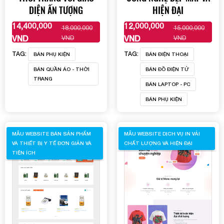
DIỆN ẤN TƯỢNG
HIỆN ĐẠI
14,400,000
12,000,000
18,000,000
15,000,000
XEM THÊM
XEM THÊM
VND
VND
VND
VND
TAG:
TAG:
BÁN PHỤ KIỆN
BÁN ĐIỆN THOẠI
BÁN QUẦN ÁO - THỜI
BÁN ĐỒ ĐIỆN TỬ
TRANG
BÁN LAPTOP - PC
BÁN PHỤ KIỆN
MẪU WEBSITE BÁN SẢN PHẨM
MẪU WEBSITE DỊCH VỤ IN VẢI
VÀ THIẾT BỊ Y TẾ ĐƠN GIẢN VÀ
CHẤT LƯỢNG VÀ HIỆN ĐẠI
TIỆN ÍCH