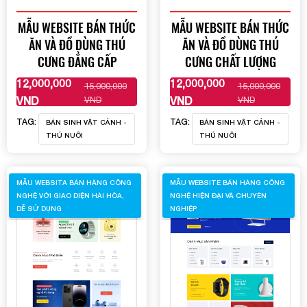
MẪU WEBSITE BÁN THỨC
MẪU WEBSITE BÁN THỨC
ĂN VÀ ĐỒ DÙNG THÚ
ĂN VÀ ĐỒ DÙNG THÚ
CƯNG ĐẲNG CẤP
CƯNG CHẤT LƯỢNG
12,000,000
12,000,000
15,000,000
15,000,000
XEM THÊM
XEM THÊM
VND
VND
VND
VND
TAG:
TAG:
BÁN SINH VẬT CẢNH -
BÁN SINH VẬT CẢNH -
THÚ NUÔI
THÚ NUÔI
MẪU WEBSITA BÁN HÀNG CÔNG
MẪU WEBSITE BÁN HÀNG CÔNG
NGHỆ VỚI GIAO DIỆN HÀI HÒA,
NGHỆ HIỆN ĐẠI VÀ CHUYÊN
DỄ SỬ DỤNG
NGHIỆP