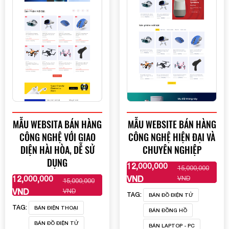
MẪU WEBSITA BÁN HÀNG
MẪU WEBSITE BÁN HÀNG
CÔNG NGHỆ VỚI GIAO
CÔNG NGHỆ HIỆN ĐẠI VÀ
DIỆN HÀI HÒA, DỄ SỬ
CHUYÊN NGHIỆP
DỤNG
12,000,000
15,000,000
XEM THÊM
12,000,000
VND
VND
15,000,000
XEM THÊM
VND
VND
TAG:
BÁN ĐỒ ĐIỆN TỬ
TAG:
BÁN ĐIỆN THOẠI
BÁN ĐỒNG HỒ
BÁN ĐỒ ĐIỆN TỬ
BÁN LAPTOP - PC