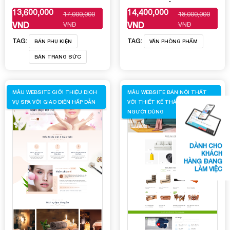
13,600,000
14,400,000
17,000,000
18,000,000
XEM THÊM
XEM THÊM
VND
VND
VND
VND
TAG:
TAG:
BÁN PHỤ KIỆN
VĂN PHÒNG PHẨM
BÁN TRANG SỨC
MẪU WEBSITE GIỚI THIỆU DỊCH
MẪU WEBSITE BÁN NỘI THẤT
VỤ SPA VỚI GIAO DIỆN HẤP DẪN
VỚI THIẾT KẾ THÂN THIỆN VỚI
NGƯỜI DÙNG
DÀNH CHO
KHÁCH
HÀNG ĐANG
LÀM VIỆC