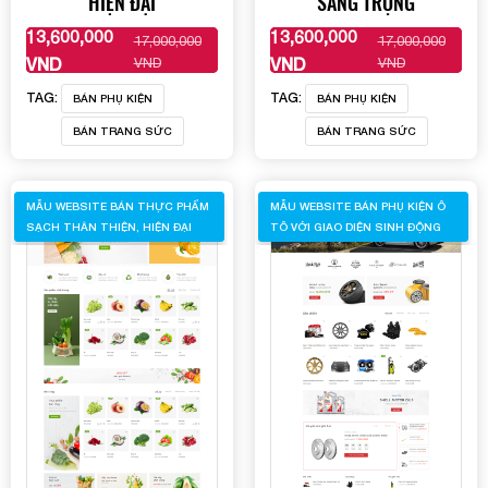
HIỆN ĐẠI
SANG TRỌNG
13,600,000
13,600,000
17,000,000
17,000,000
XEM THÊM
XEM THÊM
VND
VND
VND
VND
TAG:
TAG:
BÁN PHỤ KIỆN
BÁN PHỤ KIỆN
BÁN TRANG SỨC
BÁN TRANG SỨC
MẪU WEBSITE BÁN THỰC PHẨM
MẪU WEBSITE BÁN PHỤ KIỆN Ô
SẠCH THÂN THIỆN, HIỆN ĐẠI
TÔ VỚI GIAO DIỆN SINH ĐỘNG