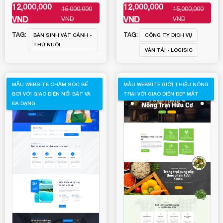
12,000,000
12,000,000
15,000,000
15,000,000
XEM THÊM
XEM THÊM
VND
VND
VND
VND
TAG:
TAG:
BÁN SINH VẬT CẢNH -
CÔNG TY DỊCH VỤ
THÚ NUÔI
VẬN TẢI - LOGISIC
MẪU WEBSITE CHĂM SÓC BỂ
MẪU WEBSITE GIỚI THIỆU NÔNG
BƠI VỚI GIAO DIỆN NỔI BẬT VÀ
TRẠI VỚI GIAO DIỆN ĐẸP MẮT
ĐA DẠNG