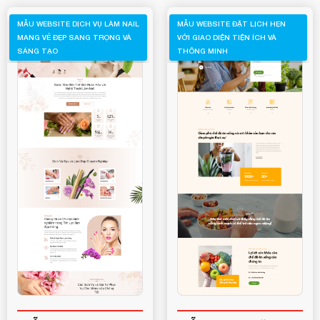
MẪU WEBSITE DỊCH VỤ LÀM NAIL
MẪU WEBSITE ĐẶT LỊCH HẸN
MANG VẺ ĐẸP SANG TRỌNG VÀ
VỚI GIAO DIỆN TIỆN ÍCH VÀ
SÁNG TẠO
THÔNG MINH
Quý khách vui lòng đăng nhập vào hệ thống quản lý
dự án để theo dõi tiến độ.
Website:
quanly.mona.media
Mobile:
Mona Media
Tài khoản đã được
cung cấp cho quý
khách qua hệ thống SMS tự động. Nếu cần hỗ trợ thêm
1900 636 648
xin vui lòng gọi