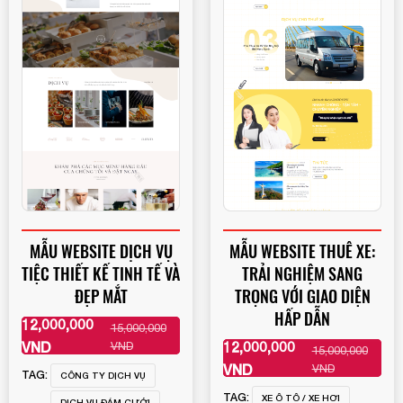
MẪU WEBSITE DỊCH VỤ
MẪU WEBSITE THUÊ XE:
TIỆC THIẾT KẾ TINH TẾ VÀ
TRẢI NGHIỆM SANG
ĐẸP MẮT
TRỌNG VỚI GIAO DIỆN
HẤP DẪN
12,000,000
15,000,000
XEM THÊM
VND
12,000,000
VND
15,000,000
XEM THÊM
VND
VND
TAG:
CÔNG TY DỊCH VỤ
TAG:
XE Ô TÔ / XE HƠI
DỊCH VỤ ĐÁM CƯỚI