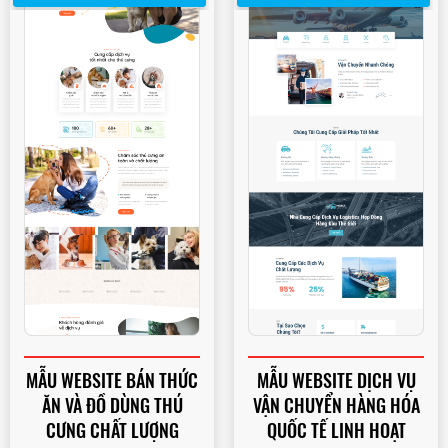
MẪU WEBSITE BÁN THỨC
MẪU WEBSITE DỊCH VỤ
ĂN VÀ ĐỒ DÙNG THÚ
VẬN CHUYỂN HÀNG HÓA
CƯNG CHẤT LƯỢNG
QUỐC TẾ LINH HOẠT