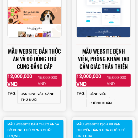
MẪU WEBSITE BÁN THỨC
MẪU WEBSITE BỆNH
ĂN VÀ ĐỒ DÙNG THÚ
VIỆN, PHÒNG KHÁM TẠO
CƯNG ĐẲNG CẤP
CẢM GIÁC THÂN THIỆN
12,000,000
12,000,000
15,000,000
15,000,000
XEM THÊM
XEM THÊM
VND
VND
VND
VND
TAG:
TAG:
BÁN SINH VẬT CẢNH -
BỆNH VIỆN
THÚ NUÔI
PHÒNG KHÁM
MẪU WEBSITE BÁN THỨC ĂN VÀ
MẪU WEBSITE DỊCH VỤ VẬN
ĐỒ DÙNG THÚ CƯNG CHẤT
CHUYỂN HÀNG HÓA QUỐC TẾ
LƯỢNG
LINH HOẠT