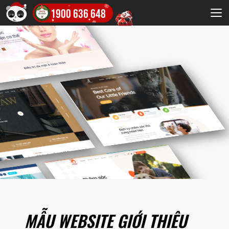
1900 636 648
MẪU WEBSITE GIỚI THIỆU