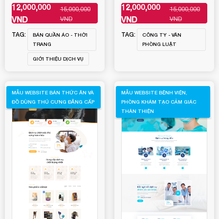
12,000,000
12,000,000
15,000,000
15,000,000
XEM THÊM
XEM THÊM
VND
VND
VND
VND
TAG:
TAG:
BÁN QUẦN ÁO - THỜI
CÔNG TY - VĂN
TRANG
PHÒNG LUẬT
GIỚI THIỆU DỊCH VỤ
MẪU WEBSITE BÁN THỨC ĂN VÀ
MẪU WEBSITE BỆNH VIỆN,
ĐỒ DÙNG THÚ CƯNG ĐẲNG CẤP
PHÒNG KHÁM TẠO CẢM GIÁC
THÂN THIỆN