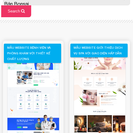
MẪU WEBSITE BỆNH VIỆN VÀ
MẪU WEBSITE GIỚI THIỆU DỊCH
PHÒNG KHÁM VỚI THIẾT KẾ
VỤ SPA VỚI GIAO DIỆN HẤP DẪN
CHẤT LƯỢNG