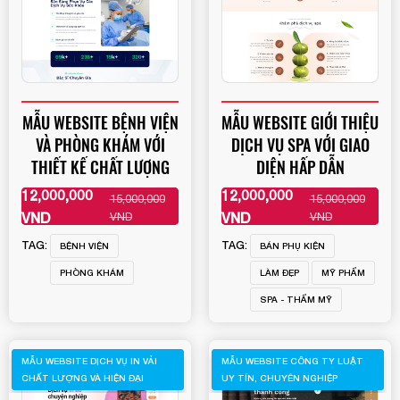
MẪU WEBSITE BỆNH VIỆN
MẪU WEBSITE GIỚI THIỆU
VÀ PHÒNG KHÁM VỚI
DỊCH VỤ SPA VỚI GIAO
THIẾT KẾ CHẤT LƯỢNG
DIỆN HẤP DẪN
12,000,000
12,000,000
15,000,000
15,000,000
XEM THÊM
XEM THÊM
VND
VND
VND
VND
TAG:
TAG:
BỆNH VIỆN
BÁN PHỤ KIỆN
PHÒNG KHÁM
LÀM ĐẸP
MỸ PHẨM
SPA - THẨM MỸ
MẪU WEBSITE DỊCH VỤ IN VẢI
MẪU WEBSITE CÔNG TY LUẬT
CHẤT LƯỢNG VÀ HIỆN ĐẠI
UY TÍN, CHUYÊN NGHIỆP