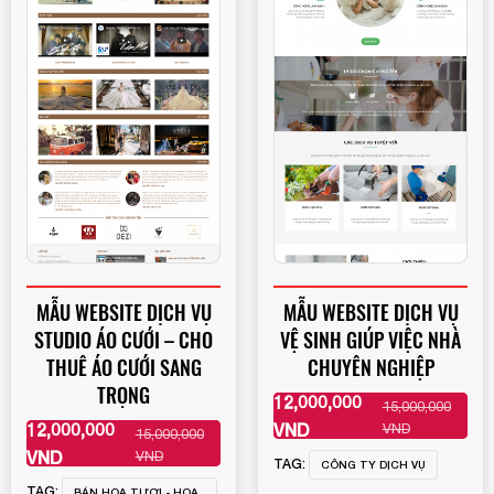
MẪU WEBSITE DỊCH VỤ
MẪU WEBSITE DỊCH VỤ
STUDIO ÁO CƯỚI – CHO
VỆ SINH GIÚP VIỆC NHÀ
THUÊ ÁO CƯỚI SANG
CHUYÊN NGHIỆP
TRỌNG
12,000,000
15,000,000
XEM THÊM
12,000,000
VND
VND
15,000,000
XEM THÊM
VND
VND
TAG:
CÔNG TY DỊCH VỤ
TAG:
BÁN HOA TƯƠI - HOA