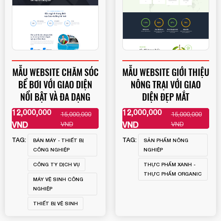
MẪU WEBSITE CHĂM SÓC
MẪU WEBSITE GIỚI THIỆU
BỂ BƠI VỚI GIAO DIỆN
NÔNG TRẠI VỚI GIAO
NỔI BẬT VÀ ĐA DẠNG
DIỆN ĐẸP MẮT
12,000,000
12,000,000
15,000,000
15,000,000
XEM THÊM
XEM THÊM
VND
VND
VND
VND
TAG:
TAG:
BÁN MÁY - THIẾT BỊ
SẢN PHẨM NÔNG
CÔNG NGHIỆP
NGHIỆP
CÔNG TY DỊCH VỤ
THỰC PHẨM XANH -
THỰC PHẨM ORGANIC
MÁY VỆ SINH CÔNG
NGHIỆP
THIẾT BỊ VỆ SINH