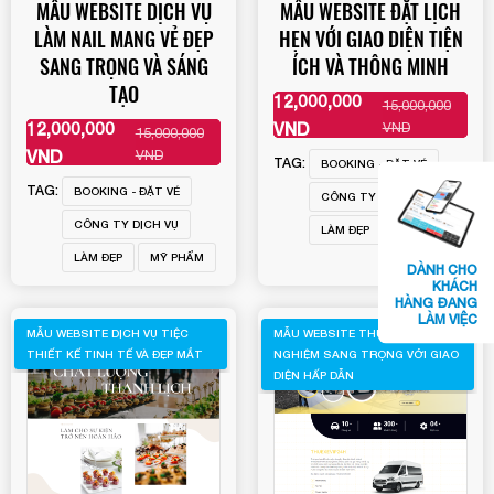
MẪU WEBSITE DỊCH VỤ
MẪU WEBSITE ĐẶT LỊCH
LÀM NAIL MANG VẺ ĐẸP
HẸN VỚI GIAO DIỆN TIỆN
SANG TRỌNG VÀ SÁNG
ÍCH VÀ THÔNG MINH
TẠO
12,000,000
15,000,000
XEM THÊM
12,000,000
VND
VND
15,000,000
XEM THÊM
VND
VND
TAG:
BOOKING - ĐẶT VÉ
TAG:
BOOKING - ĐẶT VÉ
CÔNG TY DỊCH VỤ
CÔNG TY DỊCH VỤ
LÀM ĐẸP
LÀM ĐẸP
MỸ PHẨM
DÀNH CHO
KHÁCH
HÀNG ĐANG
LÀM VIỆC
MẪU WEBSITE DỊCH VỤ TIỆC
MẪU WEBSITE THUÊ XE: TRẢI
THIẾT KẾ TINH TẾ VÀ ĐẸP MẮT
NGHIỆM SANG TRỌNG VỚI GIAO
DIỆN HẤP DẪN