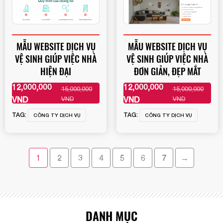
MẪU WEBSITE DỊCH VỤ
MẪU WEBSITE DỊCH VỤ
VỆ SINH GIÚP VIỆC NHÀ
VỆ SINH GIÚP VIỆC NHÀ
HIỆN ĐẠI
ĐƠN GIẢN, ĐẸP MẮT
12,000,000
12,000,000
15,000,000
15,000,000
XEM THÊM
XEM THÊM
VND
VND
VND
VND
TAG:
TAG:
CÔNG TY DỊCH VỤ
CÔNG TY DỊCH VỤ
1
2
3
4
5
6
7
→
DANH MỤC