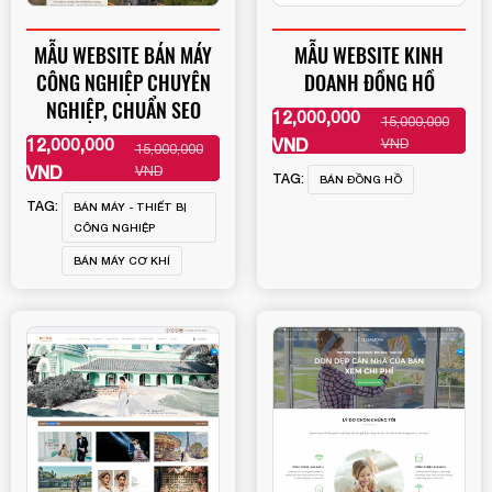
MẪU WEBSITE BÁN MÁY
MẪU WEBSITE KINH
CÔNG NGHIỆP CHUYÊN
DOANH ĐỒNG HỒ
NGHIỆP, CHUẨN SEO
12,000,000
15,000,000
XEM THÊM
12,000,000
VND
VND
15,000,000
XEM THÊM
VND
VND
TAG:
BÁN ĐỒNG HỒ
TAG:
BÁN MÁY - THIẾT BỊ
CÔNG NGHIỆP
BÁN MÁY CƠ KHÍ