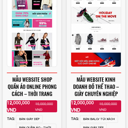
MẪU WEBSITE SHOP
MẪU WEBSITE KINH
QUẦN ÁO ONLINE PHONG
DOANH ĐỒ THỂ THAO –
CÁCH – THỜI TRANG
GIÀY CHUYÊN NGHIỆP
12,000,000
12,000,000
15,000,000
15,000,000
XEM THÊM
XEM THÊM
VND
VND
VND
VND
TAG:
TAG:
BÁN GIÀY DÉP
BÁN BALO/ TÚI XÁCH
BÁN QUẦN ÁO - THỜI
BÁN GIÀY DÉP