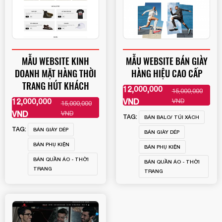
MẪU WEBSITE KINH
MẪU WEBSITE BÁN GIÀY
DOANH MẶT HÀNG THỜI
HÀNG HIỆU CAO CẤP
TRANG HÚT KHÁCH
12,000,000
15,000,000
XEM THÊM
12,000,000
VND
VND
15,000,000
XEM THÊM
VND
VND
TAG:
BÁN BALO/ TÚI XÁCH
TAG:
BÁN GIÀY DÉP
BÁN GIÀY DÉP
BÁN PHỤ KIỆN
BÁN PHỤ KIỆN
BÁN QUẦN ÁO - THỜI
BÁN QUẦN ÁO - THỜI
TRANG
TRANG