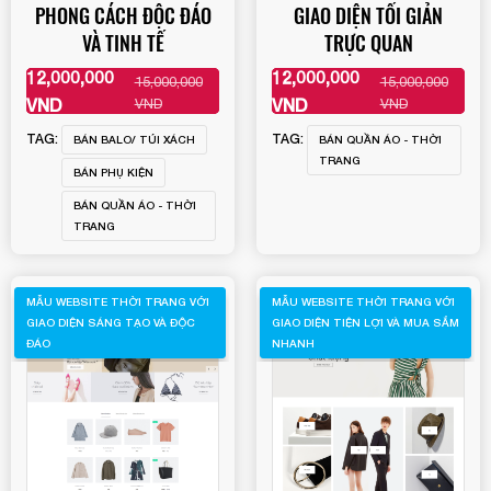
PHONG CÁCH ĐỘC ĐÁO
GIAO DIỆN TỐI GIẢN
VÀ TINH TẾ
TRỰC QUAN
12,000,000
12,000,000
15,000,000
15,000,000
XEM THÊM
XEM THÊM
VND
VND
VND
VND
TAG:
TAG:
BÁN BALO/ TÚI XÁCH
BÁN QUẦN ÁO - THỜI
TRANG
BÁN PHỤ KIỆN
BÁN QUẦN ÁO - THỜI
TRANG
MẪU WEBSITE THỜI TRANG VỚI
MẪU WEBSITE THỜI TRANG VỚI
GIAO DIỆN SÁNG TẠO VÀ ĐỘC
GIAO DIỆN TIỆN LỢI VÀ MUA SẮM
ĐÁO
NHANH