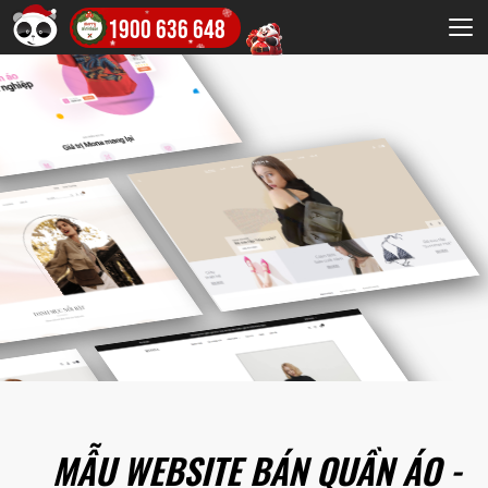
1900 636 648
MẪU WEBSITE BÁN QUẦN ÁO -