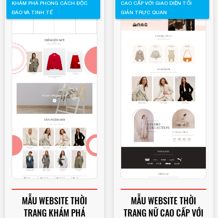
KHÁM PHÁ PHONG CÁCH ĐỘC
CAO CẤP VỚI GIAO DIỆN TỐI
ĐÁO VÀ TINH TẾ
GIẢN TRỰC QUAN
MẪU WEBSITE THỜI
MẪU WEBSITE THỜI
TRANG KHÁM PHÁ
TRANG NỮ CAO CẤP VỚI