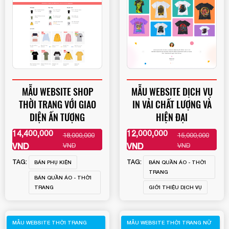
MẪU WEBSITE SHOP
MẪU WEBSITE DỊCH VỤ
THỜI TRANG VỚI GIAO
IN VẢI CHẤT LƯỢNG VÀ
DIỆN ẤN TƯỢNG
HIỆN ĐẠI
14,400,000
12,000,000
18,000,000
15,000,000
XEM THÊM
XEM THÊM
VND
VND
VND
VND
TAG:
TAG:
BÁN PHỤ KIỆN
BÁN QUẦN ÁO - THỜI
TRANG
BÁN QUẦN ÁO - THỜI
TRANG
GIỚI THIỆU DỊCH VỤ
MẪU WEBSITE THỜI TRANG
MẪU WEBSITE THỜI TRANG NỮ