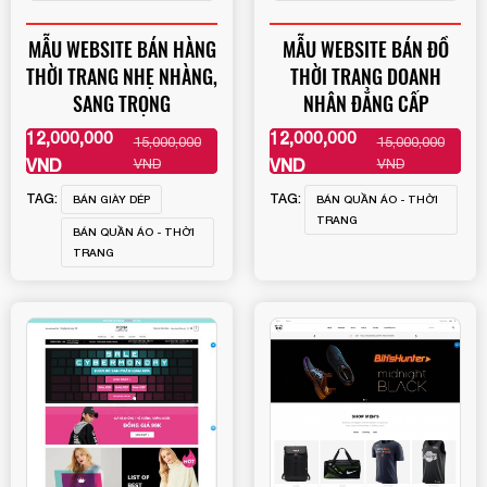
MẪU WEBSITE BÁN HÀNG
MẪU WEBSITE BÁN ĐỒ
THỜI TRANG NHẸ NHÀNG,
THỜI TRANG DOANH
SANG TRỌNG
NHÂN ĐẲNG CẤP
12,000,000
12,000,000
15,000,000
15,000,000
XEM THÊM
XEM THÊM
VND
VND
VND
VND
TAG:
TAG:
BÁN GIÀY DÉP
BÁN QUẦN ÁO - THỜI
TRANG
BÁN QUẦN ÁO - THỜI
TRANG