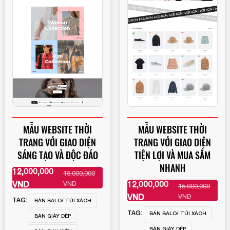
MẪU WEBSITE THỜI
MẪU WEBSITE THỜI
TRANG VỚI GIAO DIỆN
TRANG VỚI GIAO DIỆN
SÁNG TẠO VÀ ĐỘC ĐÁO
TIỆN LỢI VÀ MUA SẮM
NHANH
12,000,000
15,000,000
XEM THÊM
VND
12,000,000
VND
15,000,000
XEM THÊM
VND
VND
TAG:
BÁN BALO/ TÚI XÁCH
TAG:
BÁN BALO/ TÚI XÁCH
BÁN GIÀY DÉP
BÁN GIÀY DÉP