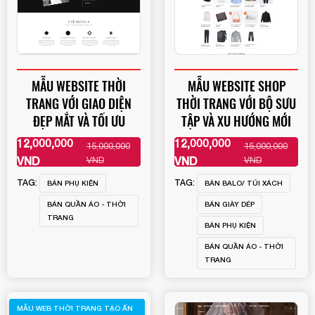
MẪU WEBSITE THỜI
MẪU WEBSITE SHOP
TRANG VỚI GIAO DIỆN
THỜI TRANG VỚI BỘ SƯU
ĐẸP MẮT VÀ TỐI ƯU
TẬP VÀ XU HƯỚNG MỚI
12,000,000
12,000,000
15,000,000
15,000,000
XEM THÊM
XEM THÊM
VND
VND
VND
VND
TAG:
TAG:
BÁN PHỤ KIỆN
BÁN BALO/ TÚI XÁCH
BÁN QUẦN ÁO - THỜI
BÁN GIÀY DÉP
TRANG
BÁN PHỤ KIỆN
BÁN QUẦN ÁO - THỜI
TRANG
MẪU WEB THỜI TRANG TẠO ẤN