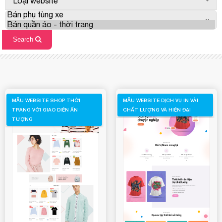
MẪU WEBSITE SHOP THỜI
MẪU WEBSITE DỊCH VỤ IN VẢI
TRANG VỚI GIAO DIỆN ẤN
CHẤT LƯỢNG VÀ HIỆN ĐẠI
TƯỢNG