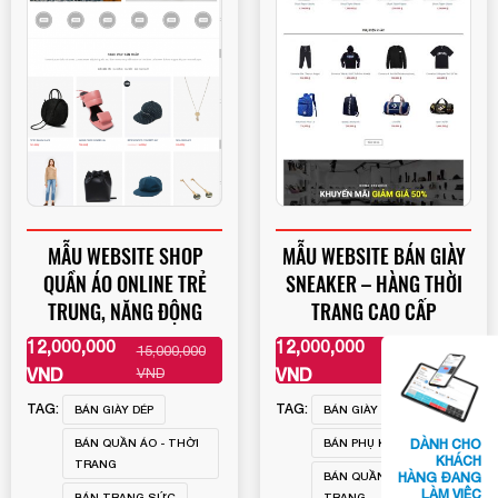
MẪU WEBSITE SHOP
MẪU WEBSITE BÁN GIÀY
QUẦN ÁO ONLINE TRẺ
SNEAKER – HÀNG THỜI
TRUNG, NĂNG ĐỘNG
TRANG CAO CẤP
12,000,000
12,000,000
15,000,000
15,000,000
XEM THÊM
XEM THÊM
VND
VND
VND
VND
TAG:
TAG:
BÁN GIÀY DÉP
BÁN GIÀY DÉP
DÀNH CHO
BÁN QUẦN ÁO - THỜI
BÁN PHỤ KIỆN
KHÁCH
TRANG
HÀNG ĐANG
BÁN QUẦN ÁO - THỜI
LÀM VIỆC
BÁN TRANG SỨC
TRANG