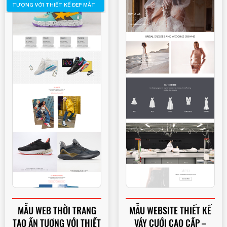
TƯỢNG VỚI THIẾT KẾ ĐẸP MẮT
MẪU WEB THỜI TRANG
MẪU WEBSITE THIẾT KẾ
TẠO ẤN TƯỢNG VỚI THIẾT
VÁY CƯỚI CAO CẤP –