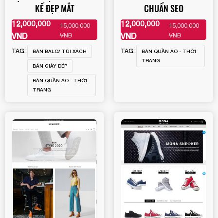
KẾ ĐẸP MẮT
CHUẨN SEO
12,000,000
12,000,000
15,000,000
15,000,000
XEM THÊM
XEM THÊM
VND
VND
VND
VND
TAG:
TAG:
BÁN BALO/ TÚI XÁCH
BÁN QUẦN ÁO - THỜI
TRANG
BÁN GIÀY DÉP
BÁN QUẦN ÁO - THỜI
TRANG
Quý khách vui lòng đăng nhập vào hệ thống quản lý
dự án để theo dõi tiến độ.
Website:
quanly.mona.media
Mobile:
Mona Media
Tài khoản đã được
cung cấp cho quý
khách qua hệ thống SMS tự động. Nếu cần hỗ trợ thêm
1900 636 648
xin vui lòng gọi