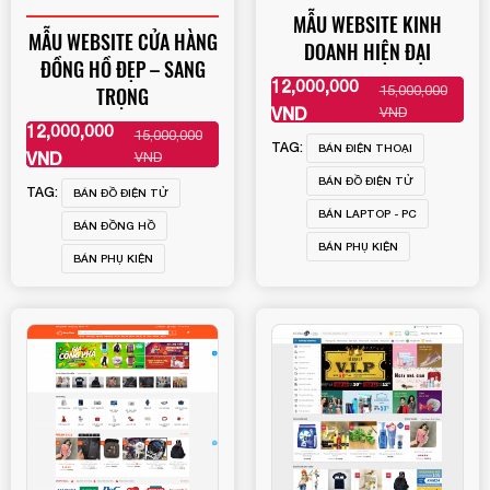
MẪU WEBSITE KINH
MẪU WEBSITE CỬA HÀNG
DOANH HIỆN ĐẠI
ĐỒNG HỒ ĐẸP – SANG
12,000,000
15,000,000
TRỌNG
XEM THÊM
VND
VND
12,000,000
15,000,000
XEM THÊM
TAG:
BÁN ĐIỆN THOẠI
VND
VND
BÁN ĐỒ ĐIỆN TỬ
TAG:
BÁN ĐỒ ĐIỆN TỬ
BÁN LAPTOP - PC
BÁN ĐỒNG HỒ
BÁN PHỤ KIỆN
BÁN PHỤ KIỆN