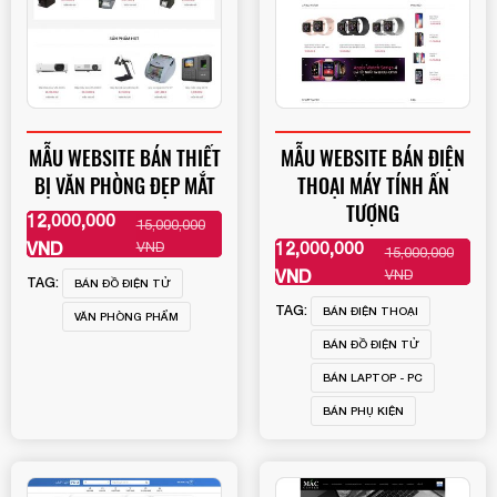
MẪU WEBSITE BÁN THIẾT
MẪU WEBSITE BÁN ĐIỆN
BỊ VĂN PHÒNG ĐẸP MẮT
THOẠI MÁY TÍNH ẤN
TƯỢNG
12,000,000
15,000,000
XEM THÊM
VND
12,000,000
VND
15,000,000
XEM THÊM
VND
VND
TAG:
BÁN ĐỒ ĐIỆN TỬ
TAG:
BÁN ĐIỆN THOẠI
VĂN PHÒNG PHẨM
BÁN ĐỒ ĐIỆN TỬ
BÁN LAPTOP - PC
BÁN PHỤ KIỆN