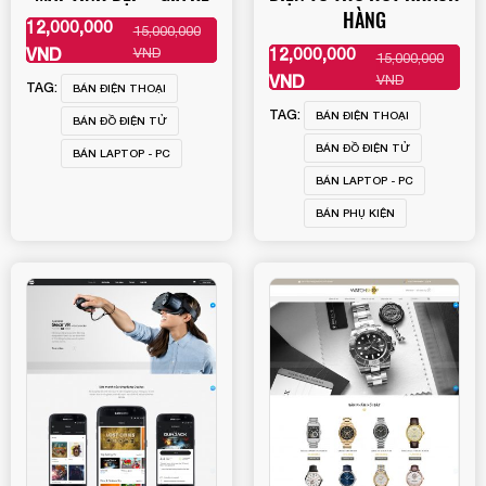
HÀNG
12,000,000
15,000,000
XEM THÊM
VND
12,000,000
VND
15,000,000
XEM THÊM
VND
VND
TAG:
BÁN ĐIỆN THOẠI
TAG:
BÁN ĐIỆN THOẠI
BÁN ĐỒ ĐIỆN TỬ
BÁN ĐỒ ĐIỆN TỬ
BÁN LAPTOP - PC
BÁN LAPTOP - PC
BÁN PHỤ KIỆN
Quý khách vui lòng đăng nhập vào hệ thống quản lý
dự án để theo dõi tiến độ.
Website:
quanly.mona.media