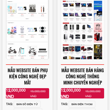
MẪU WEBSITE BÁN PHỤ
MẪU WEBSITE BÁN HÀNG
KIỆN CÔNG NGHỆ ĐẸP
CÔNG NGHỆ THÔNG
MẮT
MINH CHUYÊN NGHIỆP
12,000,000
12,000,000
15,000,000
15,000,000
XEM THÊM
XEM THÊM
VND
VND
VND
VND
TAG:
TAG:
BÁN ĐỒ ĐIỆN TỬ
BÁN ĐIỆN THOẠI