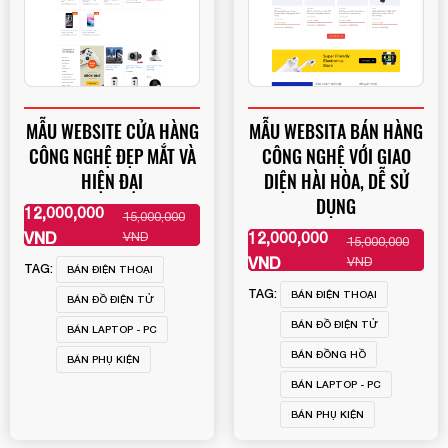
MẪU WEBSITE CỬA HÀNG
MẪU WEBSITA BÁN HÀNG
CÔNG NGHỆ ĐẸP MẮT VÀ
CÔNG NGHỆ VỚI GIAO
HIỆN ĐẠI
DIỆN HÀI HÒA, DỄ SỬ
DỤNG
12,000,000
15,000,000
XEM THÊM
VND
12,000,000
VND
15,000,000
XEM THÊM
VND
VND
TAG:
BÁN ĐIỆN THOẠI
TAG:
BÁN ĐIỆN THOẠI
BÁN ĐỒ ĐIỆN TỬ
BÁN ĐỒ ĐIỆN TỬ
BÁN LAPTOP - PC
BÁN ĐỒNG HỒ
BÁN PHỤ KIỆN
BÁN LAPTOP - PC
BÁN PHỤ KIỆN