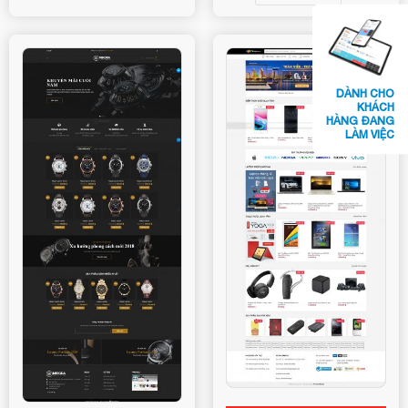
DÀNH CHO
KHÁCH
HÀNG ĐANG
LÀM VIỆC