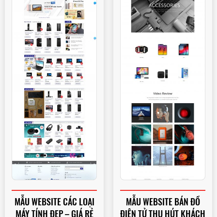
MẪU WEBSITE CÁC LOẠI
MẪU WEBSITE BÁN ĐỒ
MÁY TÍNH ĐẸP – GIÁ RẺ
ĐIỆN TỬ THU HÚT KHÁCH