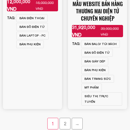
12,000,000
MẪU WEBSITE BÁN HÀNG
15,000,000
XEM THÊM
VND
VND
THƯƠNG MẠI ĐIỆN TỬ
CHUYÊN NGHIỆP
TAG:
BÁN ĐIỆN THOẠI
31,920,000
BÁN ĐỒ ĐIỆN TỬ
39,900,000
XEM THÊM
VND
VND
BÁN LAPTOP - PC
TAG:
BÁN BALO/ TÚI XÁCH
BÁN PHỤ KIỆN
BÁN ĐỒ ĐIỆN TỬ
BÁN GIÀY DÉP
BÁN PHỤ KIỆN
BÁN TRANG SỨC
MỸ PHẨM
SIÊU THỊ TRỰC
TUYẾN
1
2
→