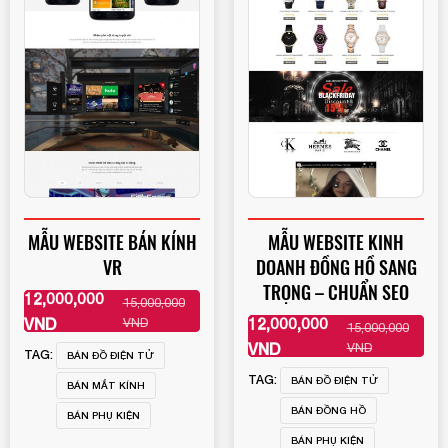
Mobile:
Mona Media
Tài khoản đã được
cung cấp cho quý
khách qua hệ thống SMS tự động. Nếu cần hỗ trợ thêm
1900 636 648
xin vui lòng gọi
MẪU WEBSITE BÁN KÍNH
MẪU WEBSITE KINH
VR
DOANH ĐỒNG HỒ SANG
TRỌNG – CHUẨN SEO
12,000,000
15,000,000
XEM THÊM
VND
12,000,000
VND
15,000,000
XEM THÊM
VND
VND
TAG:
BÁN ĐỒ ĐIỆN TỬ
TAG:
BÁN ĐỒ ĐIỆN TỬ
BÁN MẮT KÍNH
BÁN ĐỒNG HỒ
BÁN PHỤ KIỆN
BÁN PHỤ KIỆN