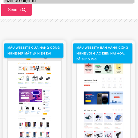
MẪU WEBSITE CỬA HÀNG CÔNG
MẪU WEBSITA BÁN HÀNG CÔNG
NGHỆ ĐẸP MẮT VÀ HIỆN ĐẠI
NGHỆ VỚI GIAO DIỆN HÀI HÒA,
DỄ SỬ DỤNG