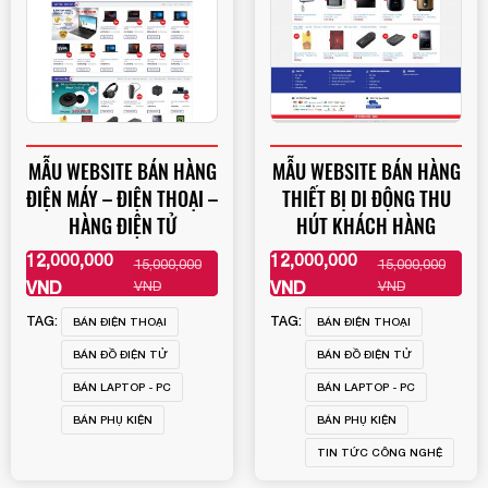
MẪU WEBSITE BÁN HÀNG
MẪU WEBSITE BÁN HÀNG
ĐIỆN MÁY – ĐIỆN THOẠI –
THIẾT BỊ DI ĐỘNG THU
HÀNG ĐIỆN TỬ
HÚT KHÁCH HÀNG
12,000,000
12,000,000
15,000,000
15,000,000
XEM THÊM
XEM THÊM
VND
VND
VND
VND
TAG:
TAG:
BÁN ĐIỆN THOẠI
BÁN ĐIỆN THOẠI
BÁN ĐỒ ĐIỆN TỬ
BÁN ĐỒ ĐIỆN TỬ
BÁN LAPTOP - PC
BÁN LAPTOP - PC
BÁN PHỤ KIỆN
BÁN PHỤ KIỆN
TIN TỨC CÔNG NGHỆ