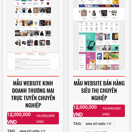
MẪU WEBSITE KINH
MẪU WEBSITE BÁN HÀNG
DOANH THƯƠNG MẠI
SIÊU THỊ CHUYÊN
TRỰC TUYẾN CHUYÊN
NGHIỆP
NGHIỆP
12,000,000
15,000,000
XEM THÊM
12,000,000
VND
VND
15,000,000
XEM THÊM
VND
VND
TAG:
BÁN ĐỒ ĐIỆN TỬ
TAG:
BÁN ĐỒ ĐIỆN TỬ