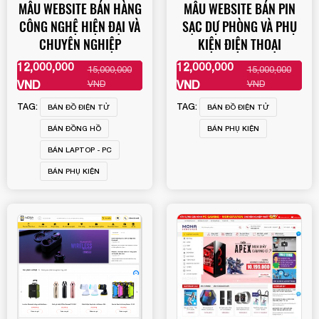
MẪU WEBSITE BÁN HÀNG
MẪU WEBSITE BÁN PIN
CÔNG NGHỆ HIỆN ĐẠI VÀ
SẠC DỰ PHÒNG VÀ PHỤ
CHUYÊN NGHIỆP
KIỆN ĐIỆN THOẠI
12,000,000
12,000,000
15,000,000
15,000,000
XEM THÊM
XEM THÊM
VND
VND
VND
VND
TAG:
TAG:
BÁN ĐỒ ĐIỆN TỬ
BÁN ĐỒ ĐIỆN TỬ
BÁN ĐỒNG HỒ
BÁN PHỤ KIỆN
BÁN LAPTOP - PC
BÁN PHỤ KIỆN