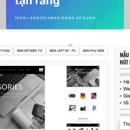
tận răng
1500+ KHÁCH HÀNG ĐANG SỬ DỤNG
 THOẠI
BÁN ĐỒ ĐIỆN TỬ
BÁN LAPTOP - PC
BÁN PHỤ KIỆN
MẪU 
HÚT
CHỨC
Hệ
We
Gia
tối
CHỨC
Tha