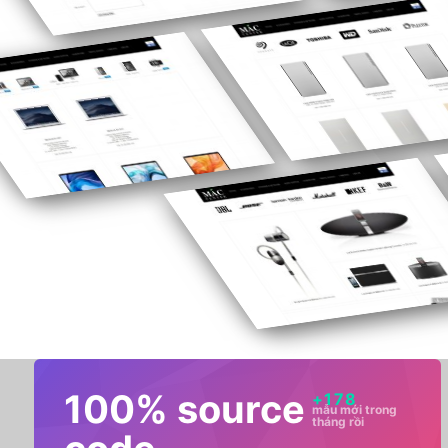
100% source
+
178
mẫu mới trong
tháng rồi