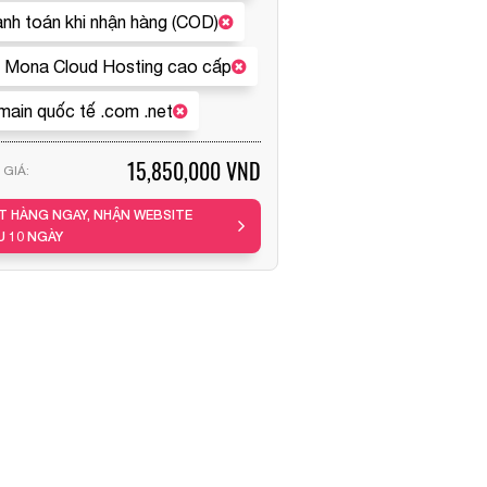
nh toán khi nhận hàng (COD)
 Mona Cloud Hosting cao cấp
ain quốc tế .com .net
15,850,000 VND
GIÁ:
T HÀNG NGAY, NHẬN WEBSITE
U 10 NGÀY