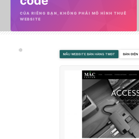
code
CỦA RIÊNG BẠN, KHÔNG PHẢI MÔ HÌNH THUÊ
WEBSITE
❄
MẪU WEBSITE BÁN HÀNG TMĐT
BÁN ĐIỆN