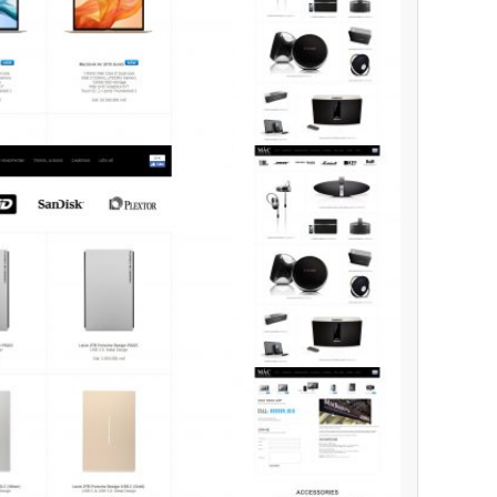
❆
❄
Quý khách vui lòng đăng nhập vào hệ thống quản lý dự án để
theo dõi tiến độ.