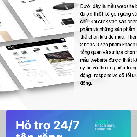
Dưới đây là mẫu website b
được thiết kế gọn gàng và 
chủ. Khi click vào sản phẩ
phẩm và những sản phẩm 
thể chọn lựa để mua. Thêm
2 hoặc 3 sản phẩm khách n
tổng quan và sự lựa chọn 
mẫu
website được
thiết 
uy tín và thương hiệu tro
động- responsive
sẽ tối ưu
động.
Hỗ trợ 24/7
+
201
khách hàng
tháng rồi