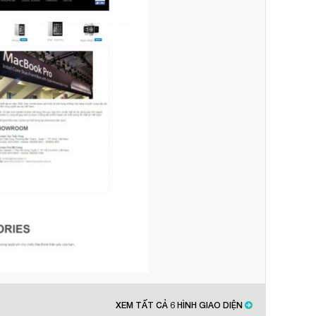
❅
❄
XEM TẤT CẢ 6 HÌNH GIAO DIỆN