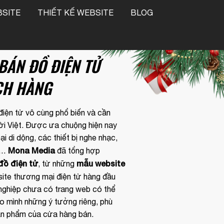
SITE
THIẾT KẾ WEBSITE
BLOG
BÁN ĐỒ ĐIỆN TỬ
❆
CH HÀNG
điện tử vô cùng phổ biến và cần
ời Việt. Được ưa chuộng hiện nay
❅
oại di dộng, các thiết bị nghe nhạc,
Mona Media
èm…
đã tổng hợp
đồ điện tử
mẫu website
, từ những
ite thương mại điện tử hàng đầu
nghiệp chưa có trang web có thể
o mình những ý tưởng riêng, phù
ản phẩm của cửa hàng bán.