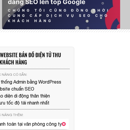
dàng SEO lên top Google
CHÚNG TÔI CŨNG ĐỒNG THỜI
CUNG CẤP DỊCH VỤ SEO CHO
KHÁCH HÀNG
WEBSITE BÁN ĐỒ ĐIỆN TỬ THU
 KHÁCH HÀNG
 NĂNG CÓ SẴN:
 thống Admin bằng
WordPress
bsite chuẩn SEO
o diện di động thân thiện
 ưu tốc độ tải nhanh nhất
 NĂNG THÊM:
nh toán tại văn phòng công ty