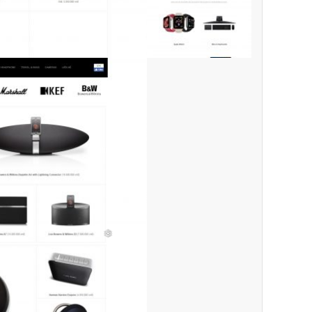
Website:
quanly.mona.media
Mobile:
Mona Media
Tài khoản đã được
cung cấp cho quý khách qua hệ
1900 636
thống SMS tự động. Nếu cần hỗ trợ thêm xin vui lòng gọi
648