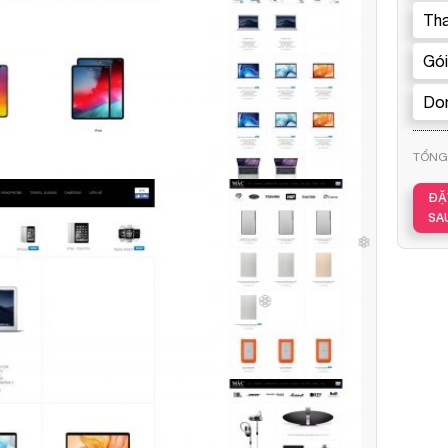
Tha
Gói
Dom
TỔNG 
ĐẶ
❄
❅
SA