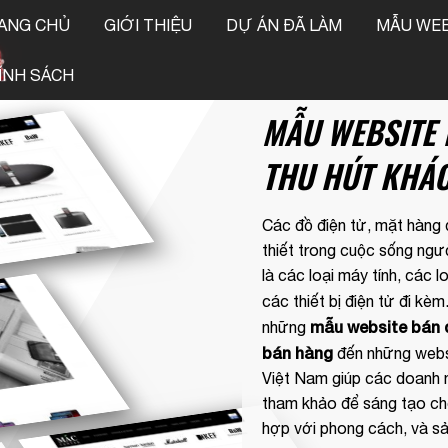
ANG CHỦ
GIỚI THIỆU
DỰ ÁN ĐÃ LÀM
MẪU WEB
!
O
ÍNH SÁCH
MẪU WEBSITE 
THU HÚT KHÁ
Các đồ điện tử, mặt hàng 
thiết trong cuộc sống ngư
là các loại máy tính, các l
các thiết bị điện tử đi k
mẫu website bán 
những
bán hàng
đến những webs
Việt Nam giúp các doanh 
tham khảo để sáng tạo ch
hợp với phong cách, và s