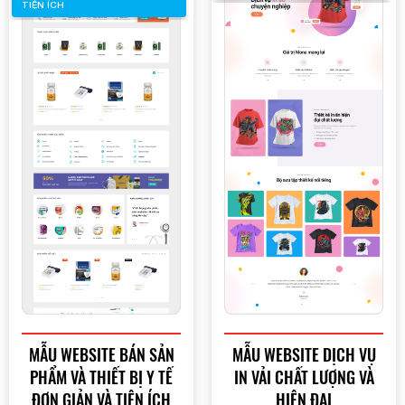
TIỆN ÍCH
MẪU WEBSITE BÁN SẢN
MẪU WEBSITE DỊCH VỤ
PHẨM VÀ THIẾT BỊ Y TẾ
IN VẢI CHẤT LƯỢNG VÀ
ĐƠN GIẢN VÀ TIỆN ÍCH
HIỆN ĐẠI