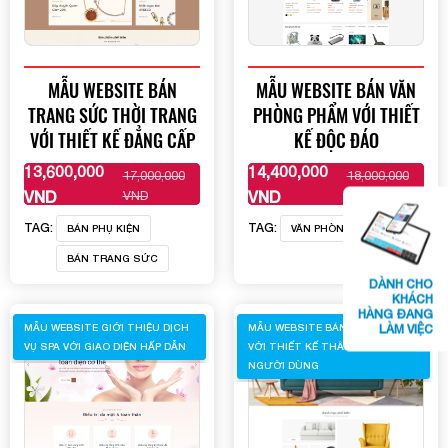
MẪU WEBSITE BÁN
MẪU WEBSITE BÁN VĂN
TRANG SỨC THỜI TRANG
PHÒNG PHẨM VỚI THIẾT
VỚI THIẾT KẾ ĐẲNG CẤP
KẾ ĐỘC ĐÁO
13,600,000
14,400,000
17,000,000
18,000,000
XEM THÊM
XEM THÊM
VND
VND
VND
VND
TAG:
TAG:
BÁN PHỤ KIỆN
VĂN PHÒNG PHẨM
BÁN TRANG SỨC
DÀNH CHO
KHÁCH
HÀNG ĐANG
MẪU WEBSITE GIỚI THIỆU DỊCH
MẪU WEBSITE BÁN NỘI THẤT
LÀM VIỆC
VỤ SPA VỚI GIAO DIỆN HẤP DẪN
VỚI THIẾT KẾ THÂN THIỆN VỚI
NGƯỜI DÙNG