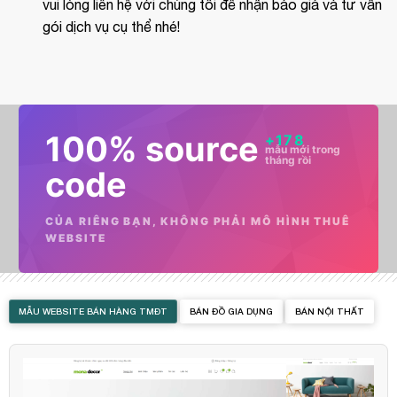
vui lòng liên hệ với chúng tôi để nhận báo giá và tư vấn
gói dịch vụ cụ thể nhé!
100% source
+
178
mẫu mới trong
tháng rồi
code
CỦA RIÊNG BẠN, KHÔNG PHẢI MÔ HÌNH THUÊ
WEBSITE
MẪU WEBSITE BÁN HÀNG TMĐT
BÁN ĐỒ GIA DỤNG
BÁN NỘI THẤT