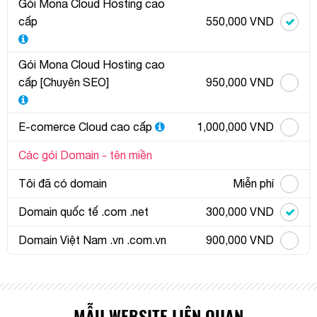
Gói Mona Cloud Hosting cao
cấp
550,000 VND
Gói Mona Cloud Hosting cao
cấp [Chuyên SEO]
950,000 VND
E-comerce Cloud cao cấp
1,000,000 VND
Các gói Domain - tên miền
Tôi đã có domain
Miễn phí
Domain quốc tế .com .net
300,000 VND
Domain Việt Nam .vn .com.vn
900,000 VND
Quý khách vui lòng đăng nhập vào hệ thống quản lý
dự án để theo dõi tiến độ.
MẪU WEBSITE LIÊN QUAN
Website:
quanly.mona.media