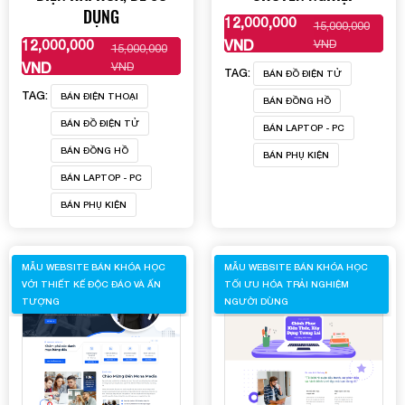
DỤNG
12,000,000
15,000,000
XEM THÊM
12,000,000
VND
VND
15,000,000
XEM THÊM
VND
VND
TAG:
BÁN ĐỒ ĐIỆN TỬ
TAG:
BÁN ĐIỆN THOẠI
BÁN ĐỒNG HỒ
BÁN ĐỒ ĐIỆN TỬ
BÁN LAPTOP - PC
BÁN ĐỒNG HỒ
BÁN PHỤ KIỆN
BÁN LAPTOP - PC
BÁN PHỤ KIỆN
MẪU WEBSITE BÁN KHÓA HỌC
MẪU WEBSITE BÁN KHÓA HỌC
VỚI THIẾT KẾ ĐỘC ĐÁO VÀ ẤN
TỐI ƯU HÓA TRẢI NGHIỆM
TƯỢNG
NGƯỜI DÙNG