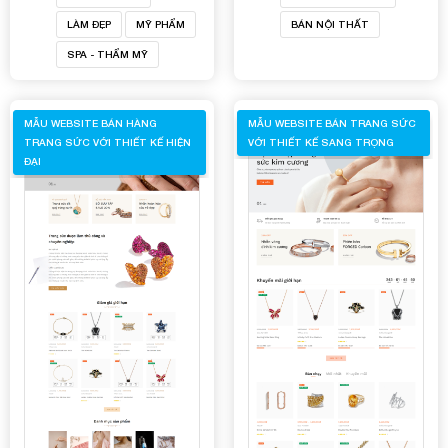
LÀM ĐẸP
MỸ PHẨM
BÁN NỘI THẤT
SPA - THẨM MỸ
MẪU WEBSITE BÁN HÀNG
MẪU WEBSITE BÁN TRANG SỨC
TRANG SỨC VỚI THIẾT KẾ HIỆN
VỚI THIẾT KẾ SANG TRỌNG
ĐẠI