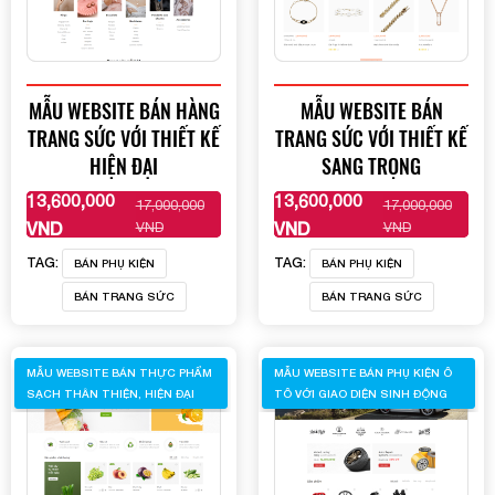
MẪU WEBSITE BÁN HÀNG
MẪU WEBSITE BÁN
TRANG SỨC VỚI THIẾT KẾ
TRANG SỨC VỚI THIẾT KẾ
HIỆN ĐẠI
SANG TRỌNG
13,600,000
13,600,000
17,000,000
17,000,000
XEM THÊM
XEM THÊM
VND
VND
VND
VND
TAG:
TAG:
BÁN PHỤ KIỆN
BÁN PHỤ KIỆN
BÁN TRANG SỨC
BÁN TRANG SỨC
MẪU WEBSITE BÁN THỰC PHẨM
MẪU WEBSITE BÁN PHỤ KIỆN Ô
SẠCH THÂN THIỆN, HIỆN ĐẠI
TÔ VỚI GIAO DIỆN SINH ĐỘNG