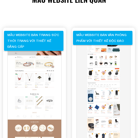
Mobile:
Mona Media
Tài khoản đã được
cung cấp cho quý
khách qua hệ thống SMS tự động. Nếu cần hỗ trợ thêm
1900 636 648
xin vui lòng gọi
MẪU WEBSITE BÁN TRANG SỨC
MẪU WEBSITE BÁN VĂN PHÒNG
THỜI TRANG VỚI THIẾT KẾ
PHẨM VỚI THIẾT KẾ ĐỘC ĐÁO
ĐẲNG CẤP