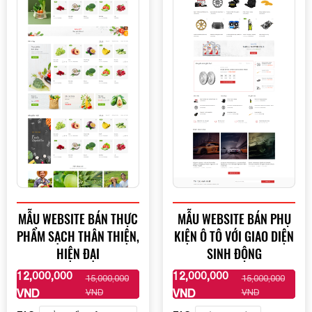
MẪU WEBSITE BÁN THỰC
MẪU WEBSITE BÁN PHỤ
PHẨM SẠCH THÂN THIỆN,
KIỆN Ô TÔ VỚI GIAO DIỆN
HIỆN ĐẠI
SINH ĐỘNG
12,000,000
12,000,000
15,000,000
15,000,000
XEM THÊM
XEM THÊM
VND
VND
VND
VND