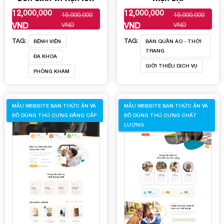
12,000,000
12,000,000
15,000,000
15,000,000
XEM THÊM
XEM THÊM
VND
VND
VND
VND
TAG:
TAG:
BỆNH VIỆN
BÁN QUẦN ÁO - THỜI
TRANG
ĐA KHOA
GIỚI THIỆU DỊCH VỤ
PHÒNG KHÁM
MẪU WEBSITE BÁN THỨC ĂN VÀ
MẪU WEBSITE BÁN THỨC ĂN VÀ
ĐỒ DÙNG THÚ CƯNG ĐẲNG CẤP
ĐỒ DÙNG THÚ CƯNG CHẤT
LƯỢNG