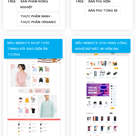
TAG:
TAG:
SẢN PHẨM NÔNG
BÁN PHỤ KIỆN
NGHIỆP
BÁN PHỤ TÙNG XE
THỰC PHẨM XANH -
THỰC PHẨM ORGANIC
MẪU WEBSITE SHOP THỜI
MẪU WEBSITE CỬA HÀNG CÔNG
TRANG VỚI GIAO DIỆN ẤN
NGHỆ ĐẸP MẮT VÀ HIỆN ĐẠI
TƯỢNG