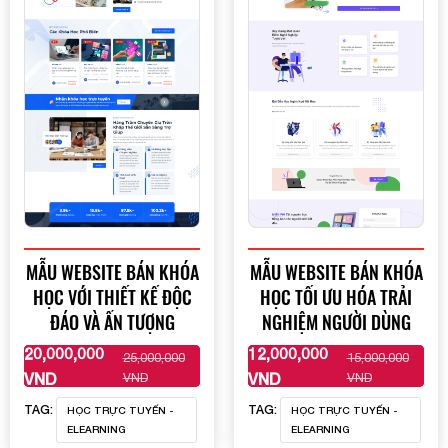
MẪU WEBSITE BÁN KHÓA
MẪU WEBSITE BÁN KHÓA
HỌC VỚI THIẾT KẾ ĐỘC
HỌC TỐI ƯU HÓA TRẢI
ĐÁO VÀ ẤN TƯỢNG
NGHIỆM NGƯỜI DÙNG
20,000,000
12,000,000
25,000,000
15,000,000
XEM THÊM
XEM THÊM
VND
VND
VND
VND
TAG:
TAG:
HỌC TRỰC TUYẾN -
HỌC TRỰC TUYẾN -
ELEARNING
ELEARNING