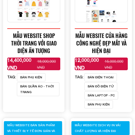
MẪU WEBSITE SHOP
MẪU WEBSITE CỬA HÀNG
THỜI TRANG VỚI GIAO
CÔNG NGHỆ ĐẸP MẮT VÀ
DIỆN ẤN TƯỢNG
HIỆN ĐẠI
14,400,000
12,000,000
18,000,000
15,000,000
XEM THÊM
XEM THÊM
VND
VND
VND
VND
TAG:
TAG:
BÁN PHỤ KIỆN
BÁN ĐIỆN THOẠI
BÁN QUẦN ÁO - THỜI
BÁN ĐỒ ĐIỆN TỬ
TRANG
BÁN LAPTOP - PC
BÁN PHỤ KIỆN
MẪU WEBSITE BÁN SẢN PHẨM
MẪU WEBSITE DỊCH VỤ IN VẢI
VÀ THIẾT BỊ Y TẾ ĐƠN GIẢN VÀ
CHẤT LƯỢNG VÀ HIỆN ĐẠI