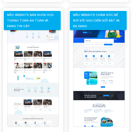
MẪU WEBSITE BÁN KHÓA HỌC
MẪU WEBSITE CHĂM SÓC BỂ
THANH TOÁN AN TOÀN VÀ
BƠI VỚI GIAO DIỆN NỔI BẬT VÀ
ĐÁNG TIN CẬY
ĐA DẠNG