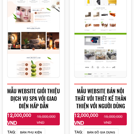
MẪU WEBSITE GIỚI THIỆU
MẪU WEBSITE BÁN NỘI
DỊCH VỤ SPA VỚI GIAO
THẤT VỚI THIẾT KẾ THÂN
DIỆN HẤP DẪN
THIỆN VỚI NGƯỜI DÙNG
12,000,000
12,000,000
15,000,000
15,000,000
XEM THÊM
XEM THÊM
VND
VND
VND
VND
TAG:
TAG:
BÁN PHỤ KIỆN
BÁN ĐỒ GIA DỤNG