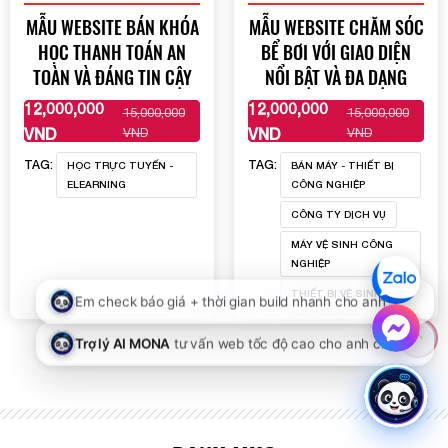
MẪU WEBSITE BÁN KHÓA
MẪU WEBSITE CHĂM SÓC
HỌC THANH TOÁN AN
BỂ BƠI VỚI GIAO DIỆN
TOÀN VÀ ĐÁNG TIN CẬY
NỔI BẬT VÀ ĐA DẠNG
12,000,000
12,000,000
15,000,000
15,000,000
XEM THÊM
XEM THÊM
VND
VND
VND
VND
TAG:
TAG:
HỌC TRỰC TUYẾN -
BÁN MÁY - THIẾT BỊ
ELEARNING
CÔNG NGHIỆP
CÔNG TY DỊCH VỤ
MÁY VỆ SINH CÔNG
NGHIỆP
THIẾT BỊ VỆ SINH
15,850,000 VND
Đặt mẫu