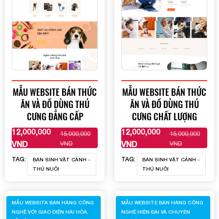
MẪU WEBSITE BÁN THỨC
MẪU WEBSITE BÁN THỨC
ĂN VÀ ĐỒ DÙNG THÚ
ĂN VÀ ĐỒ DÙNG THÚ
CƯNG ĐẲNG CẤP
CƯNG CHẤT LƯỢNG
12,000,000
12,000,000
15,000,000
15,000,000
XEM THÊM
XEM THÊM
VND
VND
VND
VND
TAG:
TAG:
BÁN SINH VẬT CẢNH -
BÁN SINH VẬT CẢNH -
THÚ NUÔI
THÚ NUÔI
MẪU WEBSITA BÁN HÀNG CÔNG
MẪU WEBSITE BÁN HÀNG CÔNG
NGHỆ VỚI GIAO DIỆN HÀI HÒA,
NGHỆ HIỆN ĐẠI VÀ CHUYÊN