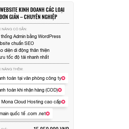
WEBSITE KINH DOANH CÁC LOẠI
ĐƠN GIẢN – CHUYÊN NGHIỆP
 NĂNG CÓ SẴN:
 thống Admin bằng
WordPress
bsite chuẩn SEO
o diện di động thân thiện
 ưu tốc độ tải nhanh nhất
 NĂNG THÊM:
nh toán tại văn phòng công ty
nh toán khi nhận hàng (COD)
 Mona Cloud Hosting cao cấp
ain quốc tế .com .net