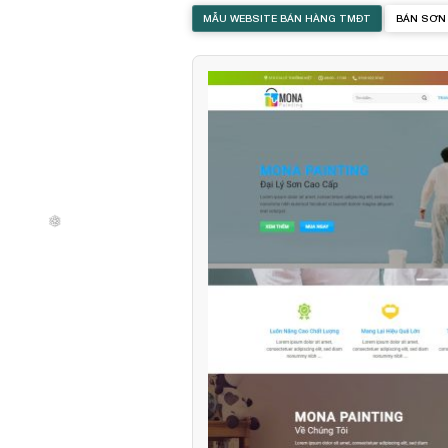
MẪU WEBSITE BÁN HÀNG TMĐT
BÁN SƠN
❄