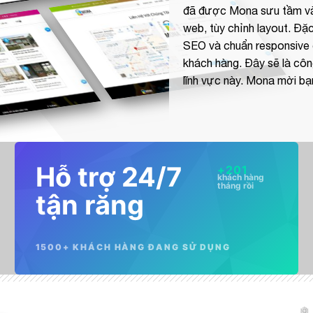
đã được Mona sưu tầm và 
web, tùy chỉnh layout. Đặ
SEO và chuẩn responsive 
khách hàng. Đây sẽ là công
lĩnh vực này. Mona mời b
Hỗ trợ 24/7
+
201
khách hàng
tháng rồi
tận răng
1500+ KHÁCH HÀNG ĐANG SỬ DỤNG