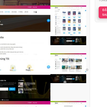
TỔNG 
ĐẶ
SA
❄
❅