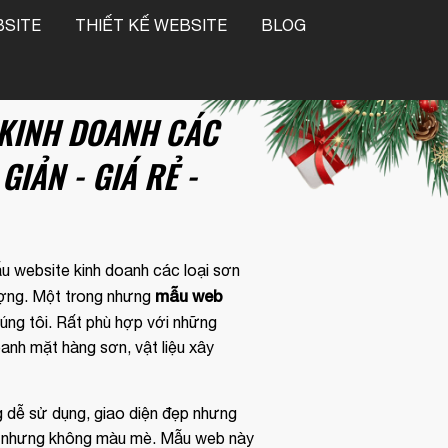
SITE
THIẾT KẾ WEBSITE
BLOG
 KINH DOANH CÁC
GIẢN - GIÁ RẺ -
ẫu website kinh doanh các loại sơn
❆
mẫu web
lượng. Một trong nhưng
húng tôi. Rất phù hợp với những
anh mặt hàng sơn, vật liệu xây
 dễ sử dụng, giao diện đẹp nhưng
❅
p nhưng không màu mè. Mẫu web này