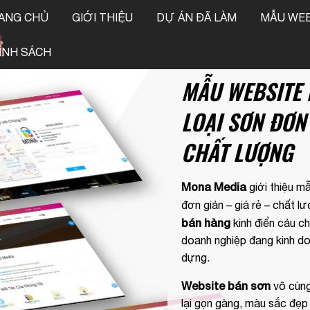
ANG CHỦ
GIỚI THIỆU
DỰ ÁN ĐÃ LÀM
MẪU WEB
!
ÍNH SÁCH
MẪU WEBSITE
LOẠI SƠN ĐƠN 
CHẤT LƯỢNG
Mona Media
giới thiệu m
đơn giản – giá rẻ – chất 
bán hàng
kinh điển cảu c
doanh nghiệp đang kinh do
dựng.
Website bán sơn
vô cùng
lại gọn gàng, màu sắc đẹ