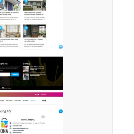
Website:
quanly.mona.media
❆
Mobile:
Mona Media
Tài khoản đã được
cung cấp cho quý khách qua hệ
❄
1900 636
thống SMS tự động. Nếu cần hỗ trợ thêm xin vui lòng gọi
648