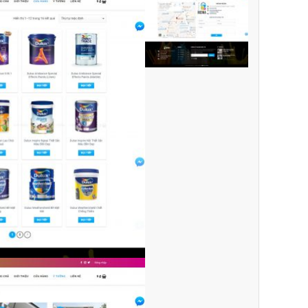
Quý khách vui lòng đăng nhập vào hệ thống quản lý dự án để
theo dõi tiến độ.