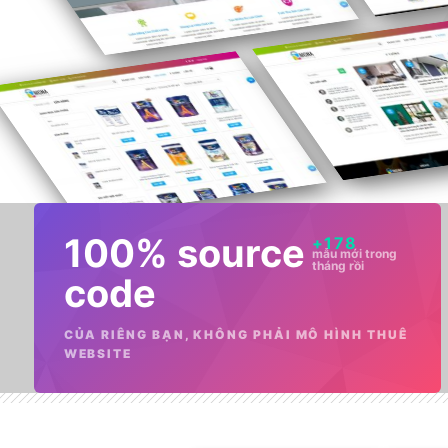
❆
100% source
+
178
mẫu mới trong
tháng rồi
code
CỦA RIÊNG BẠN, KHÔNG PHẢI MÔ HÌNH THUÊ
WEBSITE