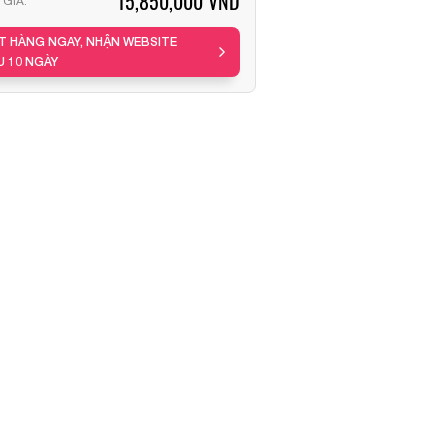
15,850,000 VND
GIÁ:
T HÀNG NGAY, NHẬN WEBSITE
U 10 NGÀY