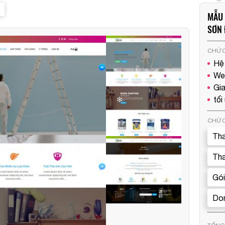
MẪU 
SƠN 
CHỨC
Hệ
We
Gia
tối
CHỨC
Tha
Tha
Gói
Dom