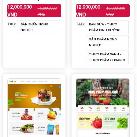
12,000,000
12,000,000
15,000,000
15,000,000
XEM THÊM
XEM THÊM
VND
VND
VND
VND
TAG:
TAG:
SẢN PHẨM NÔNG
BÁN SỮA - THỰC
NGHIỆP
PHẨM DINH DƯỠNG
SẢN PHẨM NÔNG
NGHIỆP
THỰC PHẨM XANH -
THỰC PHẨM ORGANIC