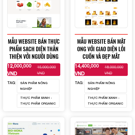
Mona Media
Tài khoản đã được
cung cấp cho quý
khách qua hệ thống SMS tự động. Nếu cần hỗ trợ thêm
1900 636 648
xin vui lòng gọi
MẪU WEBSITE BÁN THỰC
MẪU WEBSITE BÁN MẬT
PHẨM SẠCH DIỆN THÂN
ONG VỚI GIAO DIỆN LÔI
THIỆN VỚI NGƯỜI DÙNG
CUỐN VÀ ĐẸP MẮT
12,000,000
14,400,000
15,000,000
18,000,000
XEM THÊM
XEM THÊM
VND
VND
VND
VND
TAG:
TAG:
SẢN PHẨM NÔNG
SẢN PHẨM NÔNG
NGHIỆP
NGHIỆP
THỰC PHẨM XANH -
THỰC PHẨM XANH -
THỰC PHẨM ORGANIC
THỰC PHẨM ORGANIC