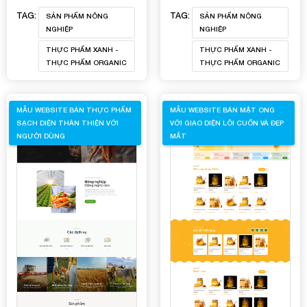
TAG:
TAG:
SẢN PHẨM NÔNG
SẢN PHẨM NÔNG
NGHIỆP
NGHIỆP
THỰC PHẨM XANH -
THỰC PHẨM XANH -
THỰC PHẨM ORGANIC
THỰC PHẨM ORGANIC
MẪU WEBSITE BÁN THỰC PHẨM
MẪU WEBSITE BÁN MẬT ONG
SẠCH DIỆN THÂN THIỆN VỚI
VỚI GIAO DIỆN LÔI CUỐN VÀ ĐẸP
NGƯỜI DÙNG
MẮT
Quý khách vui lòng đăng nhập vào hệ thống quản lý
dự án để theo dõi tiến độ.
Website:
quanly.mona.media
Mobile: