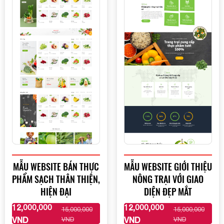
MẪU WEBSITE BÁN THỰC
MẪU WEBSITE GIỚI THIỆU
PHẨM SẠCH THÂN THIỆN,
NÔNG TRẠI VỚI GIAO
HIỆN ĐẠI
DIỆN ĐẸP MẮT
12,000,000
12,000,000
15,000,000
15,000,000
XEM THÊM
XEM THÊM
VND
VND
VND
VND