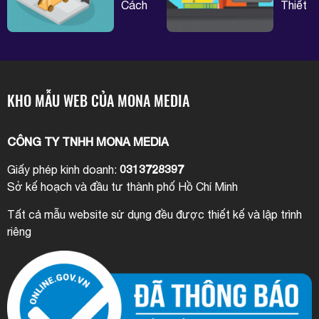
giản,
trong
Cách
Thiết
nhanh
WordPr
phòng
kế
chóng
tránh
websit
bị
bằng
Trojan
HTML
tấn
mang
KHO MẪU WEB CỦA MONA MEDIA
công
lại lợi
bạn
ích
CÔNG TY TNHH MONA MEDIA
nên
gì?
biết
0313728397
Giấy phép kinh doanh:
Sở kế hoạch và đầu tư thành phố Hồ Chí Minh
Tất cả mẫu website sử dụng đều được thiết kế và lập trình
riêng