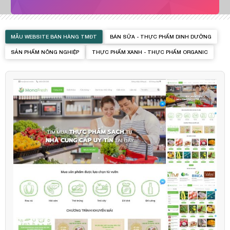
MẪU WEBSITE BÁN HÀNG TMĐT
BÁN SỮA - THỰC PHẨM DINH DƯỠNG
SẢN PHẨM NÔNG NGHIỆP
THỰC PHẨM XANH - THỰC PHẨM ORGANIC