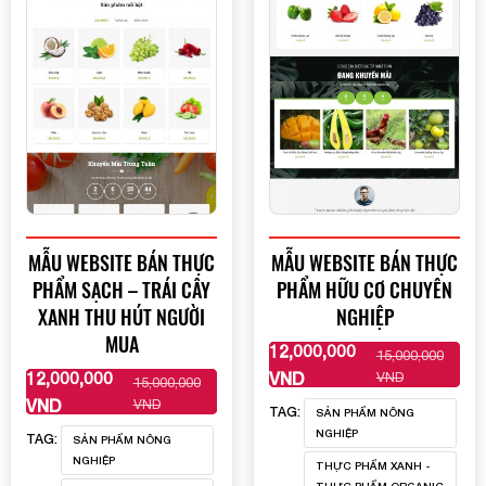
MẪU WEBSITE BÁN THỰC
MẪU WEBSITE BÁN THỰC
PHẨM SẠCH – TRÁI CÂY
PHẨM HỮU CƠ CHUYÊN
XANH THU HÚT NGƯỜI
NGHIỆP
MUA
12,000,000
15,000,000
XEM THÊM
12,000,000
VND
VND
15,000,000
XEM THÊM
VND
VND
TAG:
SẢN PHẨM NÔNG
NGHIỆP
TAG:
SẢN PHẨM NÔNG
NGHIỆP
THỰC PHẨM XANH -
THỰC PHẨM ORGANIC