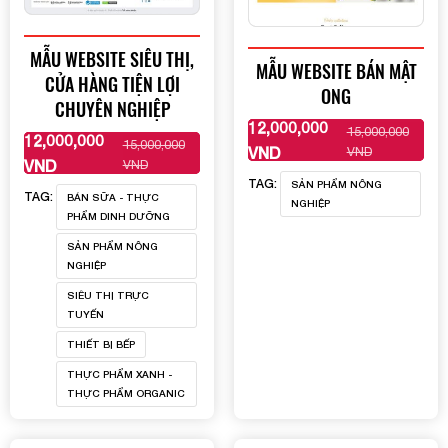
MẪU WEBSITE SIÊU THỊ,
MẪU WEBSITE BÁN MẬT
CỬA HÀNG TIỆN LỢI
ONG
CHUYÊN NGHIỆP
12,000,000
15,000,000
XEM THÊM
12,000,000
15,000,000
XEM THÊM
VND
VND
VND
VND
TAG:
SẢN PHẨM NÔNG
TAG:
BÁN SỮA - THỰC
NGHIỆP
PHẨM DINH DƯỠNG
SẢN PHẨM NÔNG
NGHIỆP
SIÊU THỊ TRỰC
TUYẾN
THIẾT BỊ BẾP
THỰC PHẨM XANH -
THỰC PHẨM ORGANIC