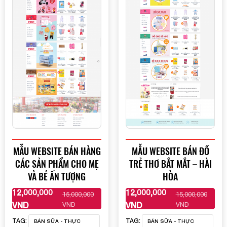
MẪU WEBSITE BÁN HÀNG
MẪU WEBSITE BÁN ĐỒ
CÁC SẢN PHẨM CHO MẸ
TRẺ THƠ BẮT MẮT – HÀI
VÀ BÉ ẤN TƯỢNG
HÒA
12,000,000
12,000,000
15,000,000
15,000,000
XEM THÊM
XEM THÊM
VND
VND
VND
VND
TAG:
TAG:
BÁN SỮA - THỰC
BÁN SỮA - THỰC