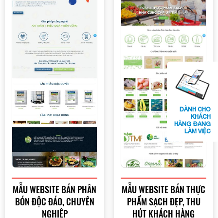
DÀNH CHO
KHÁCH
HÀNG ĐANG
LÀM VIỆC
MẪU WEBSITE BÁN PHÂN
MẪU WEBSITE BÁN THỰC
BÓN ĐỘC ĐÁO, CHUYÊN
PHẨM SẠCH ĐẸP, THU
NGHIỆP
HÚT KHÁCH HÀNG