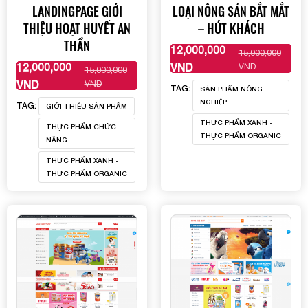
LANDINGPAGE GIỚI
LOẠI NÔNG SẢN BẮT MẮT
THIỆU HOẠT HUYẾT AN
– HÚT KHÁCH
THẦN
12,000,000
15,000,000
XEM THÊM
12,000,000
VND
VND
15,000,000
XEM THÊM
VND
VND
TAG:
SẢN PHẨM NÔNG
NGHIỆP
TAG:
GIỚI THIỆU SẢN PHẨM
THỰC PHẨM XANH -
THỰC PHẨM CHỨC
THỰC PHẨM ORGANIC
NĂNG
THỰC PHẨM XANH -
THỰC PHẨM ORGANIC