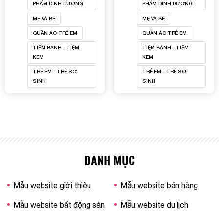
PHẨM DINH DƯỠNG
PHẨM DINH DƯỠNG
MẸ VÀ BÉ
MẸ VÀ BÉ
QUẦN ÁO TRẺ EM
QUẦN ÁO TRẺ EM
TIỆM BÁNH - TIỆM
TIỆM BÁNH - TIỆM
KEM
KEM
TRẺ EM - TRẺ SƠ
TRẺ EM - TRẺ SƠ
SINH
SINH
DANH MỤC
Mẫu website giới thiệu
Mẫu website bán hàng
Mẫu website bất động sản
Mẫu website du lịch