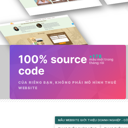
❅
❆
100% source
+
178
mẫu mới trong
tháng rồi
code
CỦA RIÊNG BẠN, KHÔNG PHẢI MÔ HÌNH THUÊ
WEBSITE
MẪU WEBSITE GIỚI THIỆU DOANH NGHIỆP - C