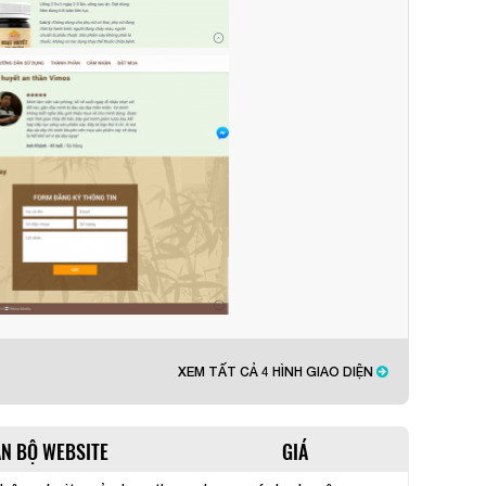
XEM TẤT CẢ 4 HÌNH GIAO DIỆN
ÀN BỘ WEBSITE
GIÁ
Quý khách vui lòng đăng nhập vào hệ thống quản lý dự án để
theo dõi tiến độ.