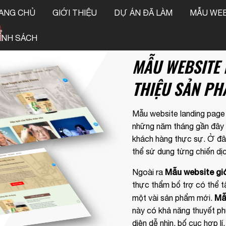
ANG CHỦ
GIỚI THIỆU
DỰ ÁN ĐÃ LÀM
MẪU WEB
!
ÍNH SÁCH
MẪU WEBSITE 
THIỆU SẢN PH
Mẫu website landing page
những năm tháng gần đây vì
khách hàng thực sự. Ở đâ
thể sử dung từng chiến dị
Mẫu website giớ
Ngoài ra
thực thẩm bổ trợ có thể 
Mẫ
một vài sản phẩm mới.
này có khả năng thuyết p
diện dễ nhìn, bố cục hợp l