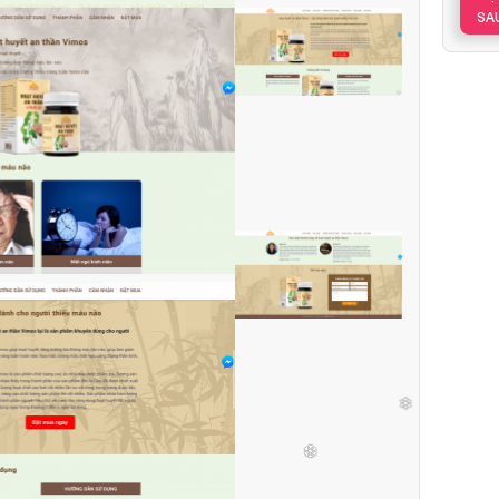
SA
❄
❅