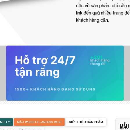
cần về sản phẩm chỉ cần m
link đến quá nhiều trang 
khách hàng cần.
Hỗ trợ 24/7
+
201
khách hàng
tháng rồi
tận răng
1500+ KHÁCH HÀNG ĐANG SỬ DỤNG
ÔNG TY
MẪU WEBSITE LANDING PAGE
GIỚI THIỆU SẢN PHẨM
MẪU 