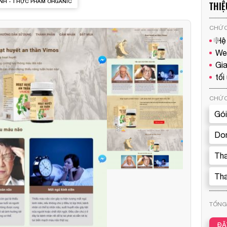
NH - THỰC PHẨM ORGANIC
THIỆ
CHỨC
Hệ
We
Gia
tối
CHỨC
Gói
Dom
Tha
Tha
TỔNG 
ĐẶ