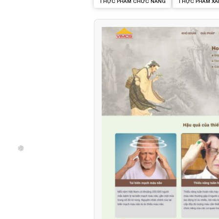
THỰC PHẨM CHỨC NĂNG
THỰC PHẨM XA
❄