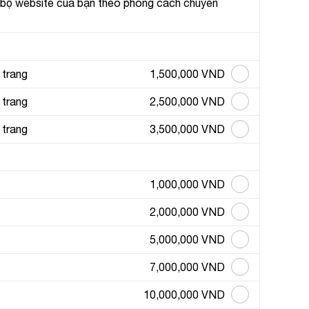
 bộ website của bạn theo phong cách chuyên
Website:
quanly.mona.media
Mobile:
Mona Media
Tài khoản đã được
cung cấp cho quý khách qua hệ
1900 636
thống SMS tự động. Nếu cần hỗ trợ thêm xin vui lòng gọi
648
❆
 trang
1,500,000 VND
 trang
2,500,000 VND
❄
 trang
3,500,000 VND
1,000,000 VND
2,000,000 VND
5,000,000 VND
7,000,000 VND
10,000,000 VND