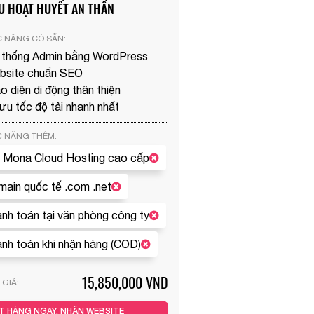
U HOẠT HUYẾT AN THẦN
 NĂNG CÓ SẴN:
 thống Admin bằng
WordPress
bsite chuẩn SEO
o diện di động thân thiện
 ưu tốc độ tải nhanh nhất
 NĂNG THÊM:
 Mona Cloud Hosting cao cấp
ain quốc tế .com .net
nh toán tại văn phòng công ty
nh toán khi nhận hàng (COD)
15,850,000 VND
GIÁ:
T HÀNG NGAY, NHẬN WEBSITE