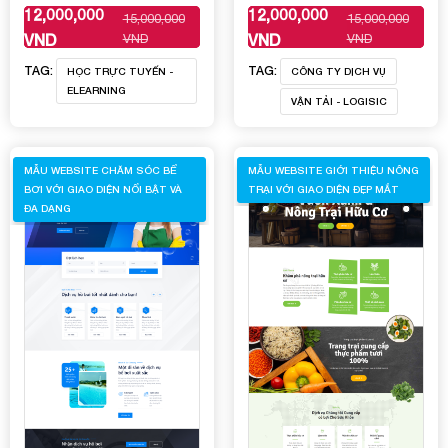
12,000,000
12,000,000
15,000,000
15,000,000
XEM THÊM
XEM THÊM
VND
VND
VND
VND
TAG:
TAG:
HỌC TRỰC TUYẾN -
CÔNG TY DỊCH VỤ
ELEARNING
VẬN TẢI - LOGISIC
MẪU WEBSITE CHĂM SÓC BỂ
MẪU WEBSITE GIỚI THIỆU NÔNG
BƠI VỚI GIAO DIỆN NỔI BẬT VÀ
TRẠI VỚI GIAO DIỆN ĐẸP MẮT
ĐA DẠNG