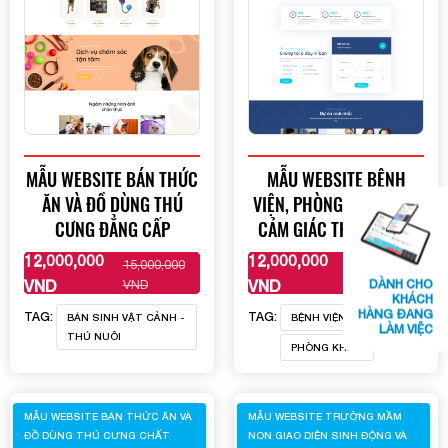
MẪU WEBSITE BÁN THỨC
MẪU WEBSITE BỆNH
ĂN VÀ ĐỒ DÙNG THÚ
VIỆN, PHÒNG KHÁM TẠO
CƯNG ĐẲNG CẤP
CẢM GIÁC THÂN THIỆN
12,000,000
12,000,000
15,000,000
15,000,000
XEM THÊM
XEM THÊM
VND
VND
DÀNH CHO
VND
VND
KHÁCH
HÀNG ĐANG
TAG:
TAG:
BÁN SINH VẬT CẢNH -
BỆNH VIỆN
LÀM VIỆC
THÚ NUÔI
PHÒNG KHÁM
MẪU WEBSITE BÁN THỨC ĂN VÀ
MẪU WEBSITE TRƯỜNG MẦM
ĐỒ DÙNG THÚ CƯNG CHẤT
NON GIAO DIỆN SINH ĐỘNG VÀ