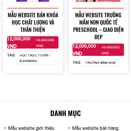
MẪU WEBSITE BÁN KHÓA
MẪU WEBSITE TRƯỜNG
HỌC CHẤT LƯỢNG VÀ
MẦM NON QUỐC TẾ
THÂN THIỆN
PRESCHOOL – GIAO DIỆN
ĐẸP
12,000,000
15,000,000
XEM THÊM
VND
12,000,000
VND
15,000,000
XEM THÊM
VND
VND
TAG:
HỌC TRỰC TUYẾN -
ELEARNING
TAG:
TRƯỜNG MẦM NON
DANH MỤC
Mẫu website giới thiệu
Mẫu website bán hàng