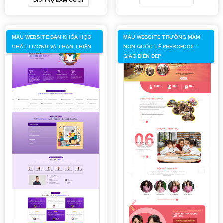
MẪU WEBSITE BÁN KHÓA HỌC
MẪU WEBSITE TRƯỜNG MẦM
CHẤT LƯỢNG VÀ THÂN THIỆN
NON QUỐC TẾ PRESCHOOL -
GIAO DIỆN ĐẸP