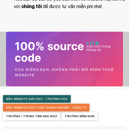
chúng tôi
với
để được tư vấn miễn phí nhé!
100% source
+
178
mẫu mới trong
tháng rồi
code
CỦA RIÊNG BẠN, KHÔNG PHẢI MÔ HÌNH THUÊ
WEBSITE
MẪU WEBSITE GIÁO DỤC - TRƯỜNG HỌC
MẪU WEBSITE GIỚI THIỆU DOANH NGHIỆP - CÔNG TY
TRƯỜNG / TRUNG TÂM ANH NGỮ
TRƯỜNG MẦM NON