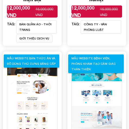
Mobile:
12,000,000
12,000,000
15,000,000
15,000,000
XEM THÊM
XEM THÊM
VND
VND
VND
VND
Mona Media
Tài khoản đã được
cung cấp cho quý
khách qua hệ thống SMS tự động. Nếu cần hỗ trợ thêm
1900 636 648
xin vui lòng gọi
TAG:
TAG:
BÁN QUẦN ÁO - THỜI
CÔNG TY - VĂN
TRANG
PHÒNG LUẬT
GIỚI THIỆU DỊCH VỤ
MẪU WEBSITE BÁN THỨC ĂN VÀ
MẪU WEBSITE BỆNH VIỆN,
ĐỒ DÙNG THÚ CƯNG ĐẲNG CẤP
PHÒNG KHÁM TẠO CẢM GIÁC
THÂN THIỆN