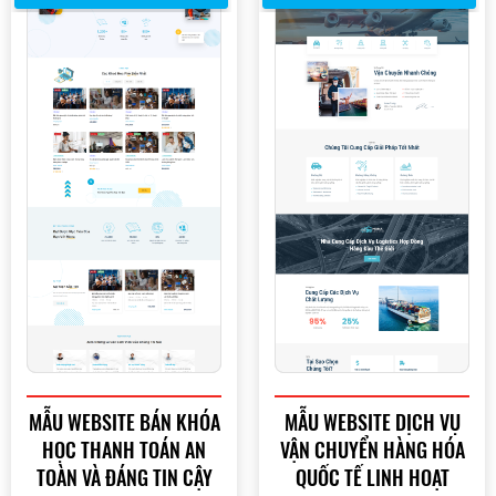
MẪU WEBSITE BÁN KHÓA
MẪU WEBSITE DỊCH VỤ
HỌC THANH TOÁN AN
VẬN CHUYỂN HÀNG HÓA
TOÀN VÀ ĐÁNG TIN CẬY
QUỐC TẾ LINH HOẠT