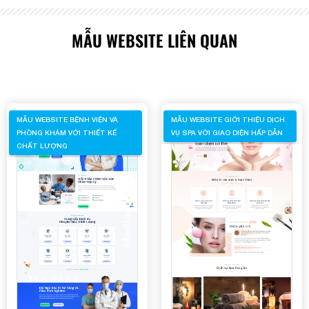
MẪU WEBSITE LIÊN QUAN
MẪU WEBSITE BỆNH VIỆN VÀ
MẪU WEBSITE GIỚI THIỆU DỊCH
PHÒNG KHÁM VỚI THIẾT KẾ
VỤ SPA VỚI GIAO DIỆN HẤP DẪN
CHẤT LƯỢNG