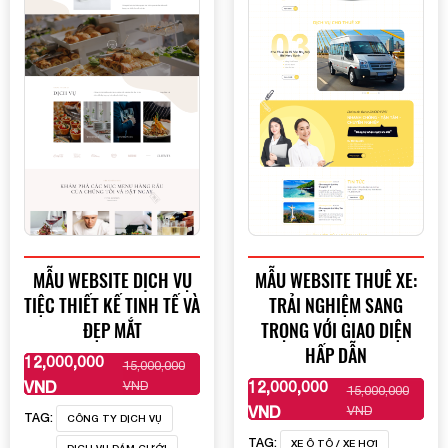
MẪU WEBSITE DỊCH VỤ
MẪU WEBSITE THUÊ XE:
TIỆC THIẾT KẾ TINH TẾ VÀ
TRẢI NGHIỆM SANG
ĐẸP MẮT
TRỌNG VỚI GIAO DIỆN
HẤP DẪN
12,000,000
15,000,000
XEM THÊM
VND
12,000,000
VND
15,000,000
XEM THÊM
VND
VND
TAG:
CÔNG TY DỊCH VỤ
TAG:
XE Ô TÔ / XE HƠI
DỊCH VỤ ĐÁM CƯỚI