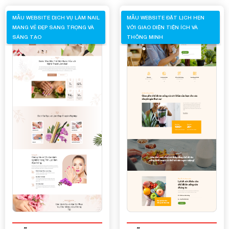
MẪU WEBSITE DỊCH VỤ LÀM NAIL
MẪU WEBSITE ĐẶT LỊCH HẸN
MANG VẺ ĐẸP SANG TRỌNG VÀ
VỚI GIAO DIỆN TIỆN ÍCH VÀ
SÁNG TẠO
THÔNG MINH