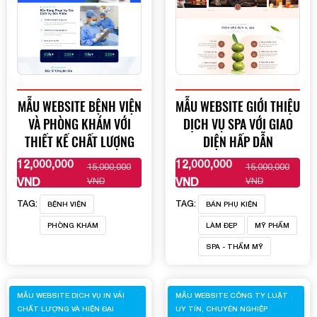
MẪU WEBSITE BỆNH VIỆN
MẪU WEBSITE GIỚI THIỆU
VÀ PHÒNG KHÁM VỚI
DỊCH VỤ SPA VỚI GIAO
THIẾT KẾ CHẤT LƯỢNG
DIỆN HẤP DẪN
12,000,000
12,000,000
15,000,000
15,000,000
XEM THÊM
XEM THÊM
VND
VND
VND
VND
TAG:
TAG:
BỆNH VIỆN
BÁN PHỤ KIỆN
PHÒNG KHÁM
LÀM ĐẸP
MỸ PHẨM
SPA - THẨM MỸ
MẪU WEBSITE DỊCH VỤ IN VẢI
MẪU WEBSITE CÔNG TY LUẬT
CHẤT LƯỢNG VÀ HIỆN ĐẠI
UY TÍN, CHUYÊN NGHIỆP