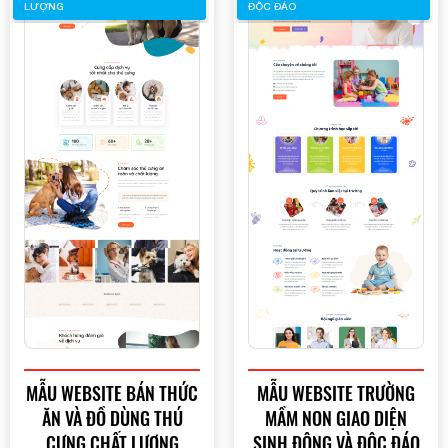
LƯỢNG
ĐỘC ĐÁO
MẪU WEBSITE BÁN THỨC
MẪU WEBSITE TRƯỜNG
ĂN VÀ ĐỒ DÙNG THÚ
MẦM NON GIAO DIỆN
CƯNG CHẤT LƯỢNG
SINH ĐỘNG VÀ ĐỘC ĐÁO