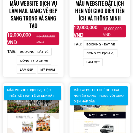
MẪU WEBSITE DỊCH VỤ
MẪU WEBSITE ĐẶT LỊCH
LÀM NAIL MANG VẺ ĐẸP
HẸN VỚI GIAO DIỆN TIỆN
SANG TRỌNG VÀ SÁNG
ÍCH VÀ THÔNG MINH
TẠO
12,000,000
15,000,000
XEM THÊM
12,000,000
VND
VND
15,000,000
XEM THÊM
VND
VND
TAG:
BOOKING - ĐẶT VÉ
TAG:
BOOKING - ĐẶT VÉ
CÔNG TY DỊCH VỤ
CÔNG TY DỊCH VỤ
LÀM ĐẸP
LÀM ĐẸP
MỸ PHẨM
MẪU WEBSITE DỊCH VỤ TIỆC
MẪU WEBSITE THUÊ XE: TRẢI
THIẾT KẾ TINH TẾ VÀ ĐẸP MẮT
NGHIỆM SANG TRỌNG VỚI GIAO
DIỆN HẤP DẪN