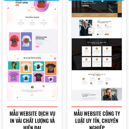
MẪU WEBSITE DỊCH VỤ
MẪU WEBSITE CÔNG TY
Quý khách vui lòng đăng nhập vào hệ thống quản lý
IN VẢI CHẤT LƯỢNG VÀ
LUẬT UY TÍN, CHUYÊN
dự án để theo dõi tiến độ.
HIỆN ĐẠI
NGHIỆP
Website:
quanly.mona.media