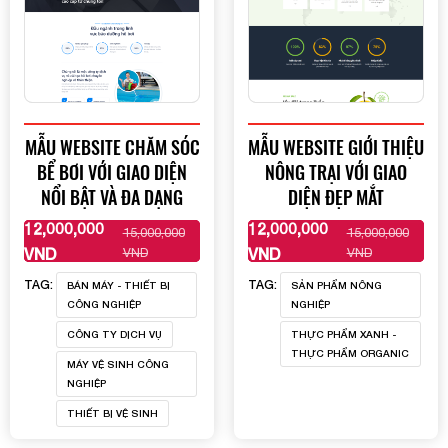
MẪU WEBSITE CHĂM SÓC
MẪU WEBSITE GIỚI THIỆU
BỂ BƠI VỚI GIAO DIỆN
NÔNG TRẠI VỚI GIAO
NỔI BẬT VÀ ĐA DẠNG
DIỆN ĐẸP MẮT
12,000,000
12,000,000
15,000,000
15,000,000
XEM THÊM
XEM THÊM
VND
VND
VND
VND
TAG:
TAG:
BÁN MÁY - THIẾT BỊ
SẢN PHẨM NÔNG
CÔNG NGHIỆP
NGHIỆP
CÔNG TY DỊCH VỤ
THỰC PHẨM XANH -
THỰC PHẨM ORGANIC
MÁY VỆ SINH CÔNG
NGHIỆP
THIẾT BỊ VỆ SINH