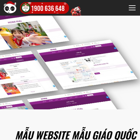
1900 636 648
MẪU WEBSITE MẪU GIÁO QUỐC