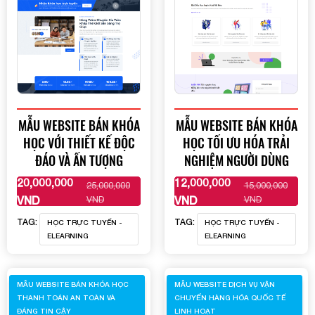
MẪU WEBSITE BÁN KHÓA
MẪU WEBSITE BÁN KHÓA
HỌC VỚI THIẾT KẾ ĐỘC
HỌC TỐI ƯU HÓA TRẢI
ĐÁO VÀ ẤN TƯỢNG
NGHIỆM NGƯỜI DÙNG
20,000,000
12,000,000
25,000,000
15,000,000
XEM THÊM
XEM THÊM
VND
VND
VND
VND
TAG:
TAG:
HỌC TRỰC TUYẾN -
HỌC TRỰC TUYẾN -
ELEARNING
ELEARNING
MẪU WEBSITE BÁN KHÓA HỌC
MẪU WEBSITE DỊCH VỤ VẬN
THANH TOÁN AN TOÀN VÀ
CHUYỂN HÀNG HÓA QUỐC TẾ
ĐÁNG TIN CẬY
LINH HOẠT