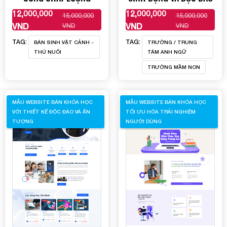
12,000,000
12,000,000
15,000,000
15,000,000
XEM THÊM
XEM THÊM
VND
VND
VND
VND
TAG:
TAG:
BÁN SINH VẬT CẢNH -
TRƯỜNG / TRUNG
THÚ NUÔI
TÂM ANH NGỮ
TRƯỜNG MẦM NON
MẪU WEBSITE BÁN KHÓA HỌC
MẪU WEBSITE BÁN KHÓA HỌC
VỚI THIẾT KẾ ĐỘC ĐÁO VÀ ẤN
TỐI ƯU HÓA TRẢI NGHIỆM
TƯỢNG
NGƯỜI DÙNG