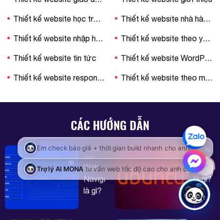
Thiết kế website học trực tuyến
Thiết kế website nhà hàng – khách sạn
Thiết kế website nhập hàng Trung Quốc
Thiết kế website theo yêu cầu
Thiết kế website tin tức
Thiết kế website WordPress
Thiết kế website responsive
Thiết kế website theo mẫu
CÁC HƯỚNG DẪN
May 25,
May 20,
2022
2022
Web
Ubuntu
Navigation
là gì?
là gì?
Tìm
7
hiểu
15,850,000 VND
Đặt mẫu
Nguyên
chi