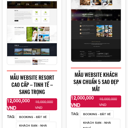
MẪU WEBSITE KHÁCH
MẪU WEBSITE RESORT
SẠN CHUẨN 5 SAO ĐẸP
CAO CẤP – TINH TẾ –
MẮT
SANG TRỌNG
12,000,000
15,000,000
12,000,000
XEM THÊM
15,000,000
XEM THÊM
VND
VND
VND
VND
TAG:
BOOKING - ĐẶT VÉ
TAG:
BOOKING - ĐẶT VÉ
KHÁCH SẠN - NHÀ
KHÁCH SẠN - NHÀ