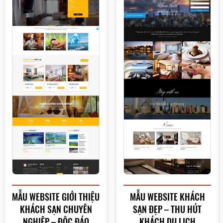
MẪU WEBSITE GIỚI THIỆU
MẪU WEBSITE KHÁCH
KHÁCH SẠN CHUYÊN
SẠN ĐẸP – THU HÚT
NGHIỆP – ĐỘC ĐÁO
KHÁCH DU LỊCH