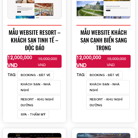
MẪU WEBSITE RESORT –
MẪU WEBSITE KHÁCH
KHÁCH SẠN TINH TẾ –
SẠN CẠNH BIỂN SANG
ĐỘC ĐÁO
TRỌNG
12,000,000
12,000,000
15,000,000
15,000,000
XEM THÊM
XEM THÊM
VND
VND
VND
VND
TAG:
TAG:
BOOKING - ĐẶT VÉ
BOOKING - ĐẶT VÉ
KHÁCH SẠN - NHÀ
KHÁCH SẠN - NHÀ
NGHỈ
NGHỈ
RESORT - KHU NGHỈ
RESORT - KHU NGHỈ
DƯỠNG
DƯỠNG
SPA - THẨM MỸ