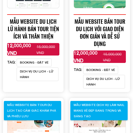
MẪU WEBSITE DU LỊCH
MẪU WEBSITE BÁN TOUR
LỮ HÀNH BÁN TOUR TIỆN
DU LỊCH VỚI GIAO DIỆN
ÍCH VÀ THÂN THIỆN
ĐƠN GIẢN VÀ DỄ SỬ
DỤNG
12,000,000
15,000,000
XEM THÊM
VND
12,000,000
VND
15,000,000
XEM THÊM
VND
VND
TAG:
BOOKING - ĐẶT VÉ
TAG:
BOOKING - ĐẶT VÉ
DỊCH VỤ DU LỊCH - LỮ
HÀNH
DỊCH VỤ DU LỊCH - LỮ
HÀNH
MẪU WEBSITE BÁN TOUR DU
MẪU WEBSITE DỊCH VỤ LÀM NAIL
LỊCH TẠO CẢM GIÁC KHÁM PHÁ
MANG VẺ ĐẸP SANG TRỌNG VÀ
VÀ PHIÊU LƯU
SÁNG TẠO
Quý khách vui lòng đăng nhập vào hệ thống quản lý
dự án để theo dõi tiến độ.
Website:
quanly.mona.media