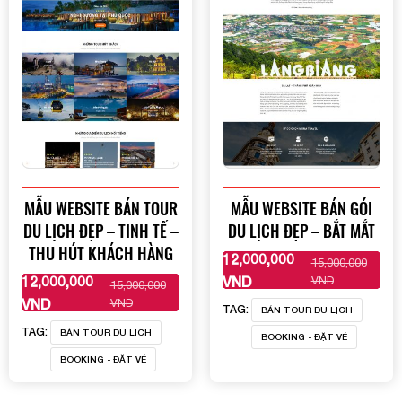
MẪU WEBSITE BÁN TOUR
MẪU WEBSITE BÁN GÓI
DU LỊCH ĐẸP – TINH TẾ –
DU LỊCH ĐẸP – BẮT MẮT
THU HÚT KHÁCH HÀNG
12,000,000
15,000,000
XEM THÊM
12,000,000
VND
VND
15,000,000
XEM THÊM
VND
VND
TAG:
BÁN TOUR DU LỊCH
TAG:
BÁN TOUR DU LỊCH
BOOKING - ĐẶT VÉ
BOOKING - ĐẶT VÉ