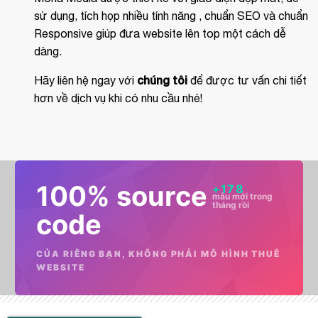
sử dụng, tích họp nhiều tính năng , chuẩn SEO và chuẩn
Responsive giúp đưa website lên top một cách dễ
dàng.
chúng tôi
Hãy liên hệ ngay với
để được tư vấn chi tiết
hơn về dịch vụ khi có nhu cầu nhé!
100% source
+
178
mẫu mới trong
tháng rồi
code
CỦA RIÊNG BẠN, KHÔNG PHẢI MÔ HÌNH THUÊ
WEBSITE