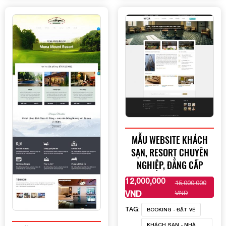
MẪU WEBSITE KHÁCH
SẠN, RESORT CHUYÊN
NGHIỆP, ĐẲNG CẤP
12,000,000
15,000,000
XEM THÊM
VND
VND
TAG:
BOOKING - ĐẶT VÉ
KHÁCH SẠN - NHÀ