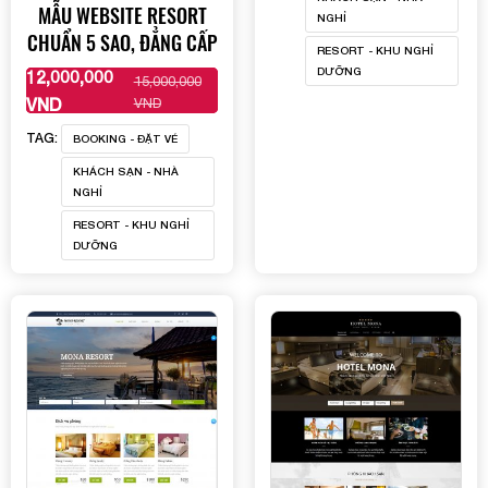
MẪU WEBSITE RESORT
NGHỈ
CHUẨN 5 SAO, ĐẲNG CẤP
RESORT - KHU NGHỈ
DƯỠNG
12,000,000
15,000,000
XEM THÊM
VND
VND
TAG:
BOOKING - ĐẶT VÉ
KHÁCH SẠN - NHÀ
NGHỈ
RESORT - KHU NGHỈ
DƯỠNG