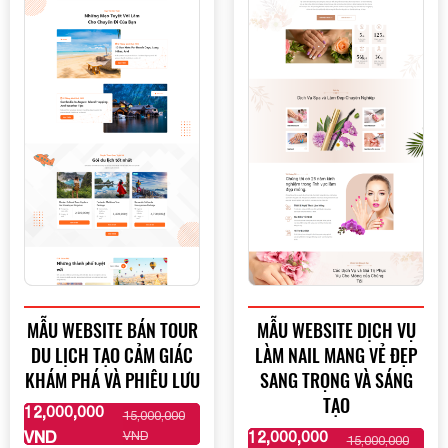
Mobile:
Mona Media
Tài khoản đã được
cung cấp cho quý
khách qua hệ thống SMS tự động. Nếu cần hỗ trợ thêm
1900 636 648
xin vui lòng gọi
MẪU WEBSITE BÁN TOUR
MẪU WEBSITE DỊCH VỤ
DU LỊCH TẠO CẢM GIÁC
LÀM NAIL MANG VẺ ĐẸP
KHÁM PHÁ VÀ PHIÊU LƯU
SANG TRỌNG VÀ SÁNG
TẠO
12,000,000
15,000,000
XEM THÊM
VND
12,000,000
VND
15,000,000
XEM THÊM