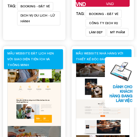
VND
VND
TAG:
BOOKING - ĐẶT VÉ
TAG:
BOOKING - ĐẶT VÉ
DỊCH VỤ DU LỊCH - LỮ
HÀNH
CÔNG TY DỊCH VỤ
LÀM ĐẸP
MỸ PHẨM
MẪU WEBSITE ĐẶT LỊCH HẸN
MẪU WEBSITE NHÀ HÀNG VỚI
VỚI GIAO DIỆN TIỆN ÍCH VÀ
THIẾT KẾ ĐỘC ĐÁO VÀ TINH TẾ
THÔNG MINH
DÀNH CHO
KHÁCH
HÀNG ĐANG
LÀM VIỆC