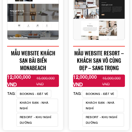
MẪU WEBSITE KHÁCH
MẪU WEBSITE RESORT –
SẠN BÃI BIỂN
KHÁCH SẠN VÔ CÙNG
MONABEACH
ĐẸP – SANG TRỌNG
12,000,000
12,000,000
15,000,000
15,000,000
XEM THÊM
XEM THÊM
VND
VND
VND
VND
TAG:
TAG:
BOOKING - ĐẶT VÉ
BOOKING - ĐẶT VÉ
KHÁCH SẠN - NHÀ
KHÁCH SẠN - NHÀ
NGHỈ
NGHỈ
RESORT - KHU NGHỈ
RESORT - KHU NGHỈ
DƯỠNG
DƯỠNG