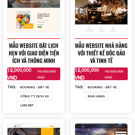
MẪU WEBSITE ĐẶT LỊCH
MẪU WEBSITE NHÀ HÀNG
HẸN VỚI GIAO DIỆN TIỆN
VỚI THIẾT KẾ ĐỘC ĐÁO
ÍCH VÀ THÔNG MINH
VÀ TINH TẾ
12,000,000
12,000,000
15,000,000
15,000,000
XEM THÊM
XEM THÊM
VND
VND
VND
VND
TAG:
TAG:
BOOKING - ĐẶT VÉ
BOOKING - ĐẶT VÉ
CÔNG TY DỊCH VỤ
NHÀ HÀNG
LÀM ĐẸP