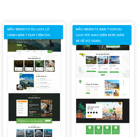
MẪU WEBSITE DU LỊCH LỮ
MẪU WEBSITE BÁN TOUR DU
HÀNH BÁN TOUR TIỆN ÍCH
LỊCH VỚI GIAO DIỆN ĐƠN GIẢN
VÀ DỄ SỬ DỤNG