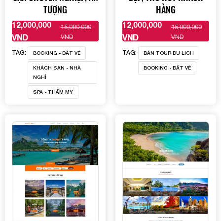
TƯỢNG
HÀNG
12,000,000
12,000,000
15,000,000
15,000,000
XEM THÊM
XEM THÊM
VND
VND
VND
VND
TAG:
TAG:
BOOKING - ĐẶT VÉ
BÁN TOUR DU LỊCH
KHÁCH SẠN - NHÀ
BOOKING - ĐẶT VÉ
NGHỈ
SPA - THẨM MỸ